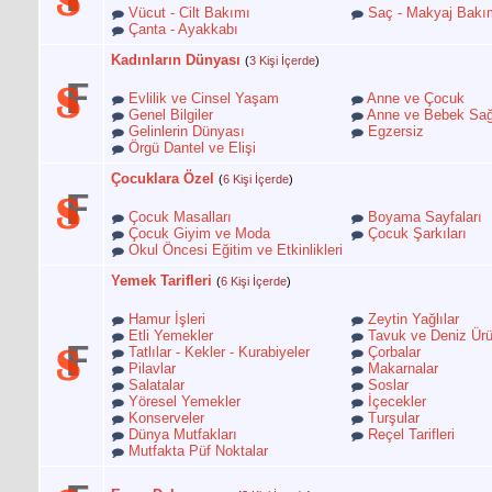
Vücut - Cilt Bakımı
Saç - Makyaj Bakı
Çanta - Ayakkabı
Kadınların Dünyası
(
3 Kişi İçerde
)
Evlilik ve Cinsel Yaşam
Anne ve Çocuk
Genel Bilgiler
Anne ve Bebek Sağ
Gelinlerin Dünyası
Egzersiz
Örgü Dantel ve Elişi
Çocuklara Özel
(
6 Kişi İçerde
)
Çocuk Masalları
Boyama Sayfaları
Çocuk Giyim ve Moda
Çocuk Şarkıları
Okul Öncesi Eğitim ve Etkinlikleri
Yemek Tarifleri
(
6 Kişi İçerde
)
Hamur İşleri
Zeytin Yağlılar
Etli Yemekler
Tavuk ve Deniz Ürü
Tatlılar - Kekler - Kurabiyeler
Çorbalar
Pilavlar
Makarnalar
Salatalar
Soslar
Yöresel Yemekler
İçecekler
Konserveler
Turşular
Dünya Mutfakları
Reçel Tarifleri
Mutfakta Püf Noktalar