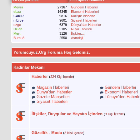
En çok yazanlar
En Popüler Bölümler
Meyra
27367
Gündem Haberler
eLaa
16345
Ekonomi Haberleri
CAKIR
9816
Karışık Videolar
mErve
9601
Siyaset Haberleri
ozge
6379
Dünya'dan Haberler
DiLan
5105
Rüya Tabirleri
Mert
3126
İlişkiler,...
Burcu3
2550
Astroloji
Yorumcuyuz.Org Foruma Hoş Geldiniz.
Kadinlar Mekanı
Haberler
(
224 Kişi İçerde
)
Magazin Haberleri
Gündem Haberler
Dünya'dan Haberler
Ekonomi Haberleri
Gazete Manşetleri
Türkiye'den Haberle
Siyaset Haberleri
İlişkiler, Duygular ve Hayatın İçinden
(
3 Kişi İçerde
)
Güzellik - Moda
(
8 Kişi İçerde
)