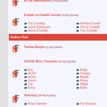
Ev ve Dekorasyon
(
3 Kişi İçerde
)
Estetik ve Estetik Cerrahi
(
3 Kişi İçerde
)
Yüz Estetiği
Genital Estetik
Lazer Epilasyon
Vücut Estetiği
Burun Estetiği
Yüz Estetiği
Kadina Özel
Tarihte Bugün
(
1 Kişi İçerde
)
Günlük Burç Yorumları
(
5 Kişi İçerde
)
Koç
Boğa
İkizler
Yengeç
Aslan
Başak
Terazi
Akrep
Yay
Oğlak
Kova
Balık
Astroloji
(
38 Kişi İçerde
)
Rüya Tabirleri
Fal Dünyası