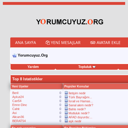
ANA SAYFA
YENI MESAJLAR
AVATAR EKLE
Yorumcuyuz.Org
Yardım
Topluluk
porno izle
twitter retweet hilesi
Top 8 Istatistikler
Yeni Uyeler
Popüler Konular
Beril
0
İletişim nedir
Aykut24
0
Türk Bayrağını...
Can54
0
İsrail ve Hamas...
Emre-Dinc
0
Sanal alem nedir?
Cahit
0
Bahis nedir?
Asi
0
Mutluluk nedir?
Alican36
0
AFAD duyurdu:...
BERAT54
0
aşk nedir