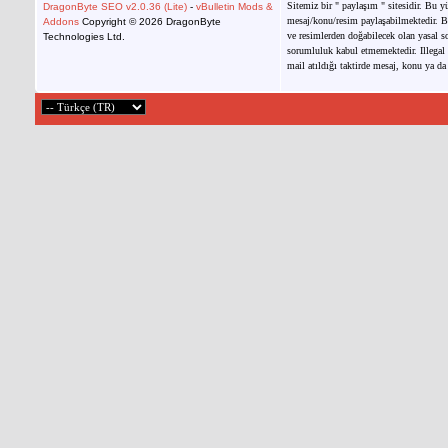
Sitemiz bir " paylaşım " sitesidir. Bu y
DragonByte SEO v2.0.36 (Lite)
-
vBulletin Mods &
mesaj/konu/resim paylaşabilmektedir. Bu
Addons
Copyright © 2026 DragonByte
ve resimlerden doğabilecek olan yasal so
Technologies Ltd.
sorumluluk kabul etmemektedir. Illegal 
mail atıldığı taktirde mesaj, konu ya da 