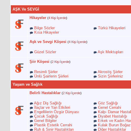
AŞK Ve SEVGİ
Hikayeler
(
4 Kişi İçerde
)
Bilge Sözler
Türkü Hikayeleri
Kısa Hikayeler
Aşk ve Sevgi Köşesi
(
4 Kişi İçerde
)
Güzel Sözler
Aşk Mektupları
Şiir Köşesi
(
2 Kişi İçerde
)
Resimli Şiirler
Akrostiş Şiirler
Ünlü Şairlerin Şiirleri
Sizin Şiirleriniz
Yaşam ve Sağlık
Belirli Hastalıklar
(
2 Kişi İçerde
)
Ağız Diş Sağlığı
Göz Sağlığı
İlaçlar ve Yan Etkileri
Genel Cerrahi
Engellilerin Özgür Dünyası
Kalp- Damar Hastalı
Çocuk Sağlığı
Diyabet Hastalığı
Genel Bilgiler
Erkek ve Kadın Hast
Plastik Estetik Cerrahi
Kulak Burun Boğaz
Ruh & Sinir Hastalıkları
Diğer Hastalıklar