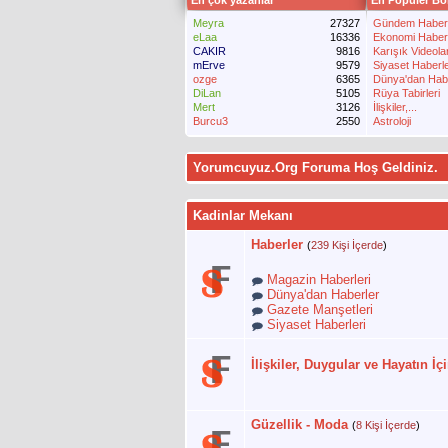
En çok yazanlar
En Popüler Bö
Meyra
27327
Gündem Haber
eLaa
16336
Ekonomi Haberl
CAKIR
9816
Karışık Videola
mErve
9579
Siyaset Haberle
ozge
6365
Dünya'dan Hab
DiLan
5105
Rüya Tabirleri
Mert
3126
İlişkiler,...
Burcu3
2550
Astroloji
Yorumcuyuz.Org Foruma Hoş Geldiniz.
Kadinlar Mekanı
Haberler
(
239 Kişi İçerde
)
Magazin Haberleri
Dünya'dan Haberler
Gazete Manşetleri
Siyaset Haberleri
İlişkiler, Duygular ve Hayatın İ
Güzellik - Moda
(
8 Kişi İçerde
)