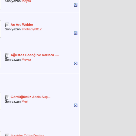
Son yazan
Meyra
Ac Arc Welder
Son yazan
zhebaby0812
Ağustos Böceği ve Karınca -...
Son yazan
Meyra
Gördüğünüz Anda Suç...
Son yazan
Mert
İbrahim Güler Design...