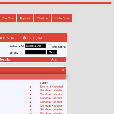
Bize Yazın
Duyurular
Yöneticiler
Kimler Online
DEĞIŞTIR
İLETIŞIM
Kullanıcı Adı
Beni hatırla
Şifreniz
esajlar
Ara
Forum
▲
Ekonomi Haberleri
▲
Gündem Haberler
▲
Gündem Haberler
▲
Gündem Haberler
▲
Gündem Haberler
▲
Gündem Haberler
▲
Gündem Haberler
▲
Gündem Haberler