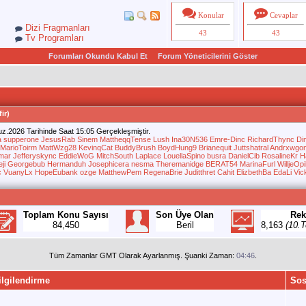
Konular
Cevaplar
Dizi Fragmanları
43
43
Tv Programları
Forumları Okundu Kabul Et
Forum Yöneticilerini Göster
ir)
.2026 Tarihinde Saat 15:05 Gerçekleşmiştir.
a
supperone
JesusRab
Sinem
MattheqqTense
Lush
Ina30N536
Emre-Dinc
RichardThync
Di
MarioToirm
MattWzg28
KevinqCat
BuddyBrush
BoydHung9
Brianequit
Juttshatral
Andrxwgo
rmar
Jefferyskync
EddieWoG
MitchSouth
Laplace
LouellaSpino
busra
DanielCib
RosalineKr
H
ji
Georgebub
Hermanduh
Josephicera
nesma
Theremanidge
BERAT54
MarinaFurl
WilljeOp
c
VuanyLx
HopeEubank
ozge
MatthewPem
RegenaBrie
Juditthret
Cahit
ElizbethBa
EdaLi
Vic
Toplam Konu Sayısı
Son Üye Olan
Rek
84,450
Beril
8,163
(10.
Tüm Zamanlar GMT Olarak Ayarlanmış. Şuanki Zaman:
04:46
.
ilgilendirme
Sos