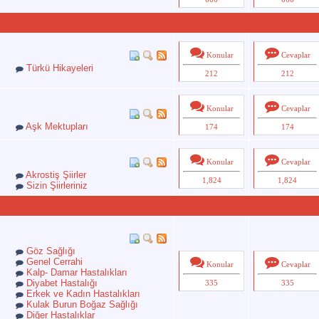
Konular
Cevaplar
Türkü Hikayeleri
212
212
)
Konular
Cevaplar
Aşk Mektupları
174
174
Konular
Cevaplar
Akrostiş Şiirler
1,824
1,824
Sizin Şiirleriniz
Göz Sağlığı
Genel Cerrahi
Konular
Cevaplar
Kalp- Damar Hastalıkları
Diyabet Hastalığı
335
335
Erkek ve Kadın Hastalıkları
Kulak Burun Boğaz Sağlığı
Diğer Hastalıklar