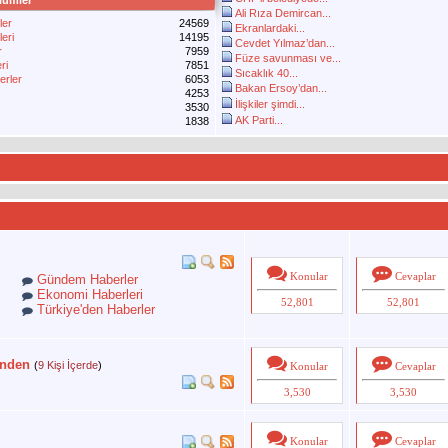
lümler
Ali Rıza Demircan...
ler
24569
Ekranlardaki...
eri
14195
Cevdet Yılmaz’dan...
r
7959
Füze savunması ve...
ri
7851
Sıcaklık 40...
erler
6053
Bakan Ersoy’dan...
4253
İlişkiler şimdi...
3530
AK Parti...
1838
Konular
Cevaplar
Gündem Haberler
Ekonomi Haberleri
52,801
52,801
Türkiye'den Haberler
çinden
(
9 Kişi İçerde
)
Konular
Cevaplar
3,530
3,530
Konular
Cevaplar