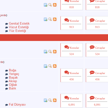
Konular
Cevaplar
818
818
İçerde
)
Konular
Cevaplar
Genital Estetik
Vücut Estetiği
913
913
Yüz Estetiği
Konular
Cevaplar
524
524
erde
)
Boğa
Konular
Cevaplar
Yengeç
Başak
456
456
Akrep
Oğlak
Balık
Konular
Cevaplar
Fal Dünyası
6,091
6,091