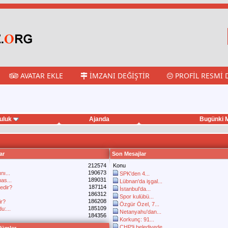
AVATAR EKLE
İMZANI DEĞIŞTIR
PROFIL RESMI 
uluk
Ajanda
Bugünki M
ar
Son Mesajlar
212574
Konu
190673
nı...
SPK'den 4...
189031
as...
Lübnan'da işgal...
187114
edir?
İstanbul’da...
186312
Spor kulübü...
186208
ir?
Özgür Özel, 7...
185109
u:...
Netanyahu'dan...
184356
Korkunç: 91...
CHP'li belediyede...