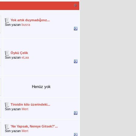
Yok artık duymadığınız...
Son yazan
busra
Öykü Çelik
Son yazan
eLaa
Henüz yok
Tiroidin kilo üzerindeki...
Son yazan
Mert
'Ne Yapsak, Nereye Gitsek?'...
Son yazan
Mert