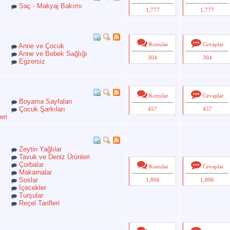
Saç - Makyaj Bakımı
1,777
1,777
Konular
Cevaplar
Anne ve Çocuk
Anne ve Bebek Sağlığı
304
304
Egzersiz
Konular
Cevaplar
Boyama Sayfaları
Çocuk Şarkıları
457
457
eri
Zeytin Yağlılar
Tavuk ve Deniz Ürünleri
Çorbalar
Konular
Cevaplar
Makarnalar
Soslar
1,806
1,806
İçecekler
Turşular
Reçel Tarifleri