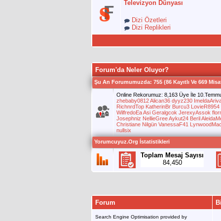
Televizyon Dünyası
Dizi Özetleri
Dizi Replikleri
Forum'da Neler Oluyor?
Şu An Forumumuzda
: 755 (86 Kayıtlı Ve 669 Misaf
Online Rekorumuz: 8,163 Üye İle 10.Temmuz
zhebaby0812
Alican36
dyyz230
ImeldaAriv
RichnrdTop
KatherinBr
Burcu3
LovieR8954
WilfredoEa
Asi
Geralgcok
JerexyAssok
flo
Josephniz
NellieGree
Aykut24
Beril
AleidaMe
Christiane
Nilgün
VanessaF41
LynwoodMa
nullsix
Yorumcuyuz.Org İstatistikleri
Toplam Mesaj Sayısı
84,450
Forum
B
Search Engine Optimisation provided by