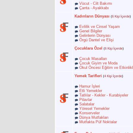
Vücut - Cilt Bakımı
Çanta - Ayakkabı
Kadınların Dünyası
(
6 Kişi İçerde
)
Evlilik ve Cinsel Yaşam
Genel Bilgiler
Gelinlerin Dünyası
Örgü Dantel ve Elişi
Çocuklara Özel
(
6 Kişi İçerde
)
Çocuk Masalları
Çocuk Giyim ve Moda
Okul Öncesi Eğitim ve Etkinlikl
Yemek Tarifleri
(
4 Kişi İçerde
)
Hamur İşleri
Etli Yemekler
Tatlılar - Kekler - Kurabiyeler
Pilavlar
Salatalar
Yöresel Yemekler
Konserveler
Dünya Mutfakları
Mutfakta Püf Noktalar