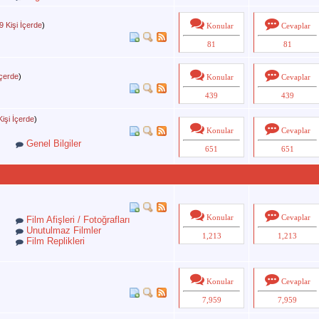
9 Kişi İçerde
)
Konular
Cevaplar
81
81
İçerde
)
Konular
Cevaplar
439
439
Kişi İçerde
)
Konular
Cevaplar
Genel Bilgiler
651
651
Konular
Cevaplar
Film Afişleri / Fotoğrafları
Unutulmaz Filmler
1,213
1,213
Film Replikleri
Konular
Cevaplar
7,959
7,959