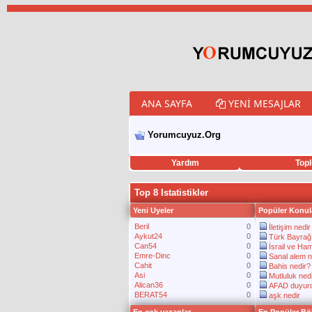
ANA SAYFA
YENI MESAJLAR
Yorumcuyuz.Org
Yardım
Topl
porno izle
twitter retweet hilesi
Top 8 Istatistikler
Yeni Uyeler
Popüler Konul
Beril
0
İletişim nedir
Aykut24
0
Türk Bayrağı
Can54
0
İsrail ve Ham
Emre-Dinc
0
Sanal alem n
Cahit
0
Bahis nedir?
Asi
0
Mutluluk ned
Alican36
0
AFAD duyurd
BERAT54
0
aşk nedir