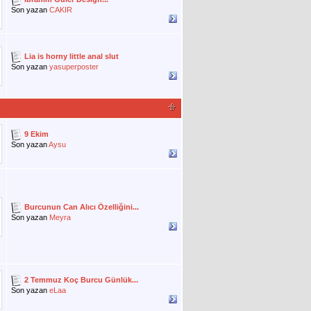
Son yazan
CAKIR
Lia is horny little anal slut
Son yazan
yasuperposter
9 Ekim
Son yazan
Aysu
Burcunun Can Alıcı Özelliğini...
Son yazan
Meyra
2 Temmuz Koç Burcu Günlük...
Son yazan
eLaa