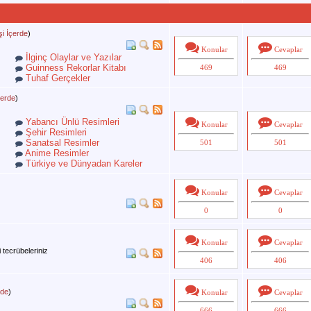
şi İçerde
)
Konular
Cevaplar
İlginç Olaylar ve Yazılar
Guinness Rekorlar Kitabı
469
469
Tuhaf Gerçekler
çerde
)
Yabancı Ünlü Resimleri
Konular
Cevaplar
Şehir Resimleri
Sanatsal Resimler
501
501
Anime Resimler
Türkiye ve Dünyadan Kareler
Konular
Cevaplar
0
0
Konular
Cevaplar
i tecrübeleriniz
406
406
rde
)
Konular
Cevaplar
666
666