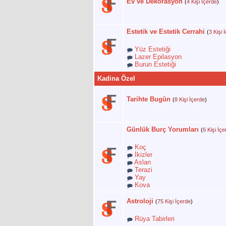
Ev ve Dekorasyon
(
4 Kişi İçerde
)
Estetik ve Estetik Cerrahi
(
3 Kişi 
Yüz Estetiği
Lazer Epilasyon
Burun Estetiği
Kadina Özel
Tarihte Bugün
(
8 Kişi İçerde
)
Günlük Burç Yorumları
(
6 Kişi İç
Koç
İkizler
Aslan
Terazi
Yay
Kova
Astroloji
(
75 Kişi İçerde
)
Rüya Tabirleri