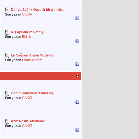
Dünya Sağlık Örgütü bir günde...
Son yazan
CAKIR
Kış ayında kahvaltıyı...
Son yazan
Biricik
En Sağlam Araba Modelleri
Son yazan
FirariSevdam
Community'den 3 Idiots'a,...
Son yazan
CAKIR
Aziz Nesin, Madımak'ı...
Son yazan
CAKIR