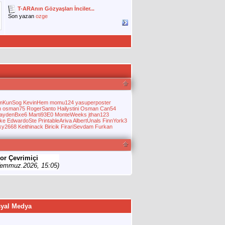
T-ARAnın Gözyaşları İnciler...
Son yazan
ozge
mKunSog
KevinHem
momu124
yasuperposter
n
osman75
RogerSanto
Hailystini
Osman
Can54
aydenBxe6
Marti93E0
MonteWeeks
jthan123
ike
EdwardoSte
PrintableAriva
AlbertUnals
FinnYork3
ky2668
Keithinack
Biricik
FirariSevdam
Furkan
or Çevrimiçi
Temmuz.2026, 15:05)
yal Medya