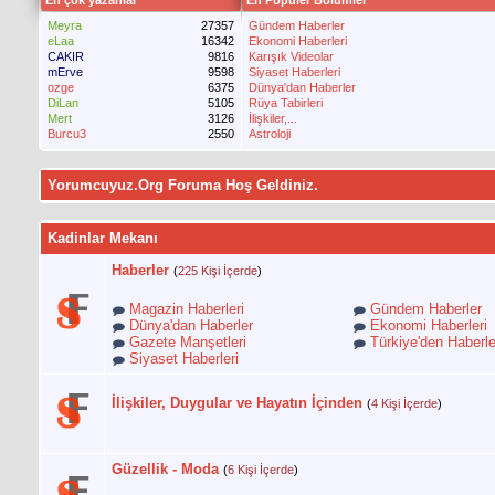
En çok yazanlar
En Popüler Bölümler
Meyra
27357
Gündem Haberler
eLaa
16342
Ekonomi Haberleri
CAKIR
9816
Karışık Videolar
mErve
9598
Siyaset Haberleri
ozge
6375
Dünya'dan Haberler
DiLan
5105
Rüya Tabirleri
Mert
3126
İlişkiler,...
Burcu3
2550
Astroloji
Yorumcuyuz.Org Foruma Hoş Geldiniz.
Kadinlar Mekanı
Haberler
(
225 Kişi İçerde
)
Magazin Haberleri
Gündem Haberler
Dünya'dan Haberler
Ekonomi Haberleri
Gazete Manşetleri
Türkiye'den Haberle
Siyaset Haberleri
İlişkiler, Duygular ve Hayatın İçinden
(
4 Kişi İçerde
)
Güzellik - Moda
(
6 Kişi İçerde
)