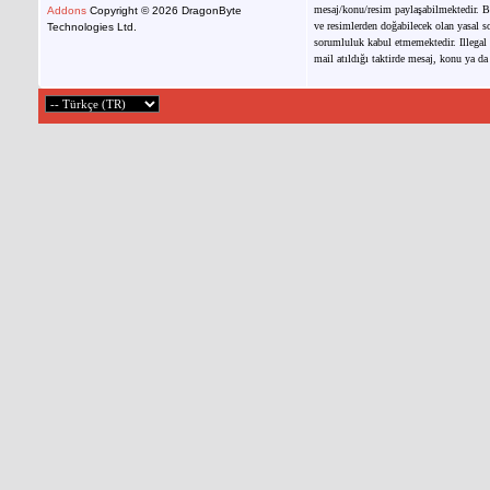
mesaj/konu/resim paylaşabilmektedir. Bu
Addons
Copyright © 2026 DragonByte
ve resimlerden doğabilecek olan yasal so
Technologies Ltd.
sorumluluk kabul etmemektedir. Illegal 
mail atıldığı taktirde mesaj, konu ya da 