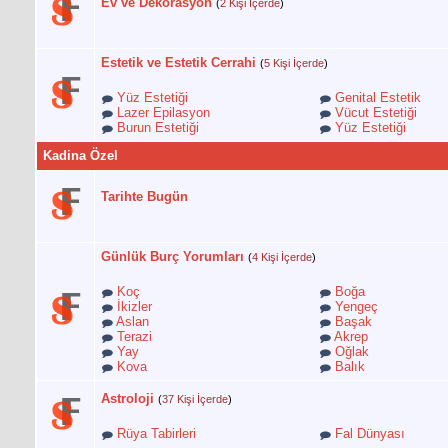
Ev ve Dekorasyon
(
2 Kişi İçerde
)
Estetik ve Estetik Cerrahi
(
5 Kişi İçerde
)
Yüz Estetiği
Genital Estetik
Lazer Epilasyon
Vücut Estetiği
Burun Estetiği
Yüz Estetiği
Kadina Özel
Tarihte Bugün
Günlük Burç Yorumları
(
4 Kişi İçerde
)
Koç
Boğa
İkizler
Yengeç
Aslan
Başak
Terazi
Akrep
Yay
Oğlak
Kova
Balık
Astroloji
(
37 Kişi İçerde
)
Rüya Tabirleri
Fal Dünyası