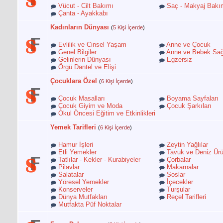
Vücut - Cilt Bakımı
Saç - Makyaj Bakı
Çanta - Ayakkabı
Kadınların Dünyası
(
5 Kişi İçerde
)
Evlilik ve Cinsel Yaşam
Anne ve Çocuk
Genel Bilgiler
Anne ve Bebek Sağ
Gelinlerin Dünyası
Egzersiz
Örgü Dantel ve Elişi
Çocuklara Özel
(
6 Kişi İçerde
)
Çocuk Masalları
Boyama Sayfaları
Çocuk Giyim ve Moda
Çocuk Şarkıları
Okul Öncesi Eğitim ve Etkinlikleri
Yemek Tarifleri
(
6 Kişi İçerde
)
Hamur İşleri
Zeytin Yağlılar
Etli Yemekler
Tavuk ve Deniz Ürü
Tatlılar - Kekler - Kurabiyeler
Çorbalar
Pilavlar
Makarnalar
Salatalar
Soslar
Yöresel Yemekler
İçecekler
Konserveler
Turşular
Dünya Mutfakları
Reçel Tarifleri
Mutfakta Püf Noktalar