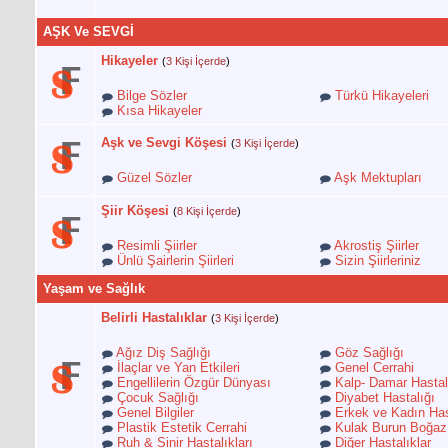
AŞK Ve SEVGİ
Hikayeler
(
3 Kişi İçerde
)
Bilge Sözler
Türkü Hikayeleri
Kısa Hikayeler
Aşk ve Sevgi Köşesi
(
3 Kişi İçerde
)
Güzel Sözler
Aşk Mektupları
Şiir Köşesi
(
8 Kişi İçerde
)
Resimli Şiirler
Akrostiş Şiirler
Ünlü Şairlerin Şiirleri
Sizin Şiirleriniz
Yaşam ve Sağlık
Belirli Hastalıklar
(
3 Kişi İçerde
)
Ağız Diş Sağlığı
Göz Sağlığı
İlaçlar ve Yan Etkileri
Genel Cerrahi
Engellilerin Özgür Dünyası
Kalp- Damar Hastalı
Çocuk Sağlığı
Diyabet Hastalığı
Genel Bilgiler
Erkek ve Kadın Hast
Plastik Estetik Cerrahi
Kulak Burun Boğaz
Ruh & Sinir Hastalıkları
Diğer Hastalıklar