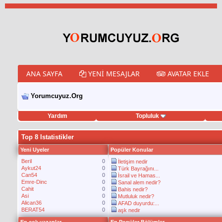
ANA SAYFA
YENI MESAJLAR
AVATAR EKLE
Yorumcuyuz.Org
Yardım
Topluluk
porno izle
twitter retweet hilesi
Top 8 Istatistikler
Yeni Uyeler
Popüler Konular
Beril
0
İletişim nedir
Aykut24
0
Türk Bayrağını...
Can54
0
İsrail ve Hamas...
Emre-Dinc
0
Sanal alem nedir?
Cahit
0
Bahis nedir?
Asi
0
Mutluluk nedir?
Alican36
0
AFAD duyurdu:...
BERAT54
0
aşk nedir