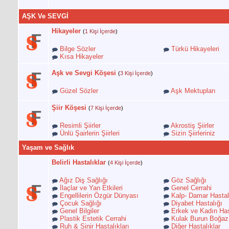
AŞK Ve SEVGİ
Hikayeler
(
1 Kişi İçerde
)
Bilge Sözler
Türkü Hikayeleri
Kısa Hikayeler
Aşk ve Sevgi Köşesi
(
3 Kişi İçerde
)
Güzel Sözler
Aşk Mektupları
Şiir Köşesi
(
7 Kişi İçerde
)
Resimli Şiirler
Akrostiş Şiirler
Ünlü Şairlerin Şiirleri
Sizin Şiirleriniz
Yaşam ve Sağlık
Belirli Hastalıklar
(
4 Kişi İçerde
)
Ağız Diş Sağlığı
Göz Sağlığı
İlaçlar ve Yan Etkileri
Genel Cerrahi
Engellilerin Özgür Dünyası
Kalp- Damar Hastalı
Çocuk Sağlığı
Diyabet Hastalığı
Genel Bilgiler
Erkek ve Kadın Hast
Plastik Estetik Cerrahi
Kulak Burun Boğaz
Ruh & Sinir Hastalıkları
Diğer Hastalıklar