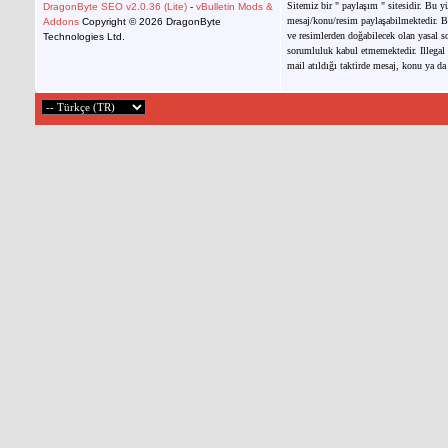
Sitemiz bir " paylaşım " sitesidir. Bu y
DragonByte SEO v2.0.36 (Lite)
-
vBulletin Mods &
mesaj/konu/resim paylaşabilmektedir. Bu
Addons
Copyright © 2026 DragonByte
ve resimlerden doğabilecek olan yasal so
Technologies Ltd.
sorumluluk kabul etmemektedir. Illegal 
mail atıldığı taktirde mesaj, konu ya da 