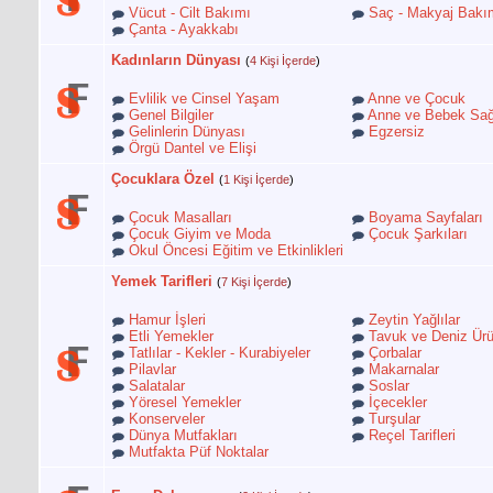
Vücut - Cilt Bakımı
Saç - Makyaj Bakı
Çanta - Ayakkabı
Kadınların Dünyası
(
4 Kişi İçerde
)
Evlilik ve Cinsel Yaşam
Anne ve Çocuk
Genel Bilgiler
Anne ve Bebek Sağ
Gelinlerin Dünyası
Egzersiz
Örgü Dantel ve Elişi
Çocuklara Özel
(
1 Kişi İçerde
)
Çocuk Masalları
Boyama Sayfaları
Çocuk Giyim ve Moda
Çocuk Şarkıları
Okul Öncesi Eğitim ve Etkinlikleri
Yemek Tarifleri
(
7 Kişi İçerde
)
Hamur İşleri
Zeytin Yağlılar
Etli Yemekler
Tavuk ve Deniz Ürü
Tatlılar - Kekler - Kurabiyeler
Çorbalar
Pilavlar
Makarnalar
Salatalar
Soslar
Yöresel Yemekler
İçecekler
Konserveler
Turşular
Dünya Mutfakları
Reçel Tarifleri
Mutfakta Püf Noktalar