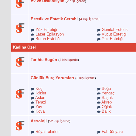
Ev ve Dekorasyon
(
2 Kişi İçerde
)
Estetik ve Estetik Cerrahi
(
4 Kişi İçerde
)
Yüz Estetiği
Genital Estetik
Lazer Epilasyon
Vücut Estetiği
Burun Estetiği
Yüz Estetiği
Kadina Özel
Tarihte Bugün
(
4 Kişi İçerde
)
Günlük Burç Yorumları
(
3 Kişi İçerde
)
Koç
Boğa
İkizler
Yengeç
Aslan
Başak
Terazi
Akrep
Yay
Oğlak
Kova
Balık
Astroloji
(
52 Kişi İçerde
)
Rüya Tabirleri
Fal Dünyası