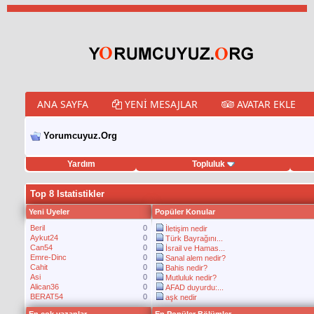
ANA SAYFA
YENI MESAJLAR
AVATAR EKLE
Yorumcuyuz.Org
Yardım
Topluluk
porno izle
twitter retweet hilesi
Top 8 Istatistikler
Yeni Uyeler
Popüler Konular
Beril
0
İletişim nedir
Aykut24
0
Türk Bayrağını...
Can54
0
İsrail ve Hamas...
Emre-Dinc
0
Sanal alem nedir?
Cahit
0
Bahis nedir?
Asi
0
Mutluluk nedir?
Alican36
0
AFAD duyurdu:...
BERAT54
0
aşk nedir