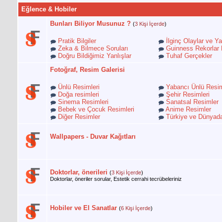
Eğlence & Hobiler
Bunları Biliyor Musunuz ?
(
3 Kişi İçerde
)
Pratik Bilgiler
İlginç Olaylar ve Ya
Zeka & Bilmece Soruları
Guinness Rekorlar 
Doğru Bildiğimiz Yanlışlar
Tuhaf Gerçekler
Fotoğraf, Resim Galerisi
Ünlü Resimleri
Yabancı Ünlü Resim
Doğa resimleri
Şehir Resimleri
Sinema Resimleri
Sanatsal Resimler
Bebek ve Çocuk Resimleri
Anime Resimler
Diğer Resimler
Türkiye ve Dünyada
Wallpapers - Duvar Kağıtları
Doktorlar, önerileri
(
3 Kişi İçerde
)
Doktorlar, öneriler sorular, Estetik cerrahi tecrübeleriniz
Hobiler ve El Sanatlar
(
6 Kişi İçerde
)