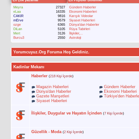
En çok yazanlar
En Popüler Bölümler
Meyra
27327
Gündem Haberler
eLaa
16335
Ekonomi Haberleri
CAKIR
9816
Karışık Videolar
mErve
9579
Siyaset Haberleri
ozge
6365
Dünya'dan Haberler
DiLan
5105
Rüya Tabirleri
Mert
3126
İlişkiler,...
Burcu3
2550
Astroloji
Yorumcuyuz.Org Foruma Hoş Geldiniz.
Kadinlar Mekanı
Haberler
(
218 Kişi İçerde
)
Magazin Haberleri
Gündem Haberler
Dünya'dan Haberler
Ekonomi Haberleri
Gazete Manşetleri
Türkiye'den Haberle
Siyaset Haberleri
İlişkiler, Duygular ve Hayatın İçinden
(
7 Kişi İçerde
)
Güzellik - Moda
(
2 Kişi İçerde
)