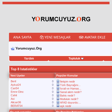
ANA SAYFA
YENI MESAJLAR
AVATAR EKLE
Yorumcuyuz.Org
Yardım
Topluluk
porno izle
twitter retweet hilesi
Top 8 Istatistikler
Yeni Uyeler
Popüler Konular
Beril
0
İletişim nedir
Aykut24
0
Türk Bayrağını...
Can54
0
İsrail ve Hamas...
Emre-Dinc
0
Sanal alem nedir?
Cahit
0
Bahis nedir?
Asi
0
Mutluluk nedir?
Alican36
0
AFAD duyurdu:...
BERAT54
0
aşk nedir