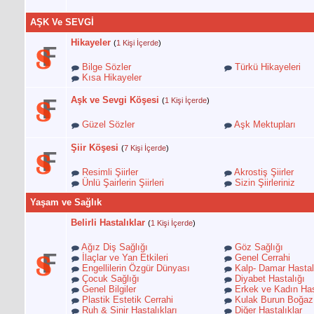
AŞK Ve SEVGİ
Hikayeler
(
1 Kişi İçerde
)
Bilge Sözler
Türkü Hikayeleri
Kısa Hikayeler
Aşk ve Sevgi Köşesi
(
1 Kişi İçerde
)
Güzel Sözler
Aşk Mektupları
Şiir Köşesi
(
7 Kişi İçerde
)
Resimli Şiirler
Akrostiş Şiirler
Ünlü Şairlerin Şiirleri
Sizin Şiirleriniz
Yaşam ve Sağlık
Belirli Hastalıklar
(
1 Kişi İçerde
)
Ağız Diş Sağlığı
Göz Sağlığı
İlaçlar ve Yan Etkileri
Genel Cerrahi
Engellilerin Özgür Dünyası
Kalp- Damar Hastalı
Çocuk Sağlığı
Diyabet Hastalığı
Genel Bilgiler
Erkek ve Kadın Hast
Plastik Estetik Cerrahi
Kulak Burun Boğaz
Ruh & Sinir Hastalıkları
Diğer Hastalıklar