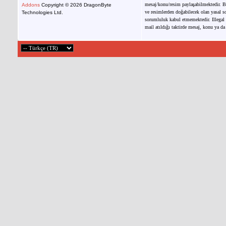
mesaj/konu/resim paylaşabilmektedir. Bu
Addons
Copyright © 2026 DragonByte
ve resimlerden doğabilecek olan yasal so
Technologies Ltd.
sorumluluk kabul etmemektedir. Illegal 
mail atıldığı taktirde mesaj, konu ya da 