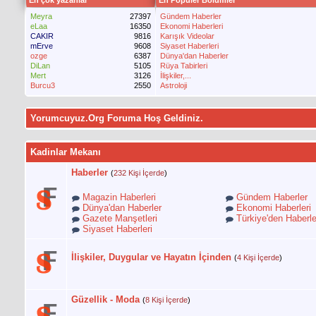
En çok yazanlar
En Popüler Bölümler
Meyra
27397
Gündem Haberler
eLaa
16350
Ekonomi Haberleri
CAKIR
9816
Karışık Videolar
mErve
9608
Siyaset Haberleri
ozge
6387
Dünya'dan Haberler
DiLan
5105
Rüya Tabirleri
Mert
3126
İlişkiler,...
Burcu3
2550
Astroloji
Yorumcuyuz.Org Foruma Hoş Geldiniz.
Kadinlar Mekanı
Haberler
(
232 Kişi İçerde
)
Magazin Haberleri
Gündem Haberler
Dünya'dan Haberler
Ekonomi Haberleri
Gazete Manşetleri
Türkiye'den Haberle
Siyaset Haberleri
İlişkiler, Duygular ve Hayatın İçinden
(
4 Kişi İçerde
)
Güzellik - Moda
(
8 Kişi İçerde
)