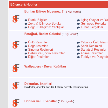
Eğlence & Hobiler
Bunları Biliyor Musunuz ?
(
1 Kişi İçerde
)
Pratik Bilgiler
İlginç Olaylar ve Ya
Zeka & Bilmece Soruları
Guinness Rekorlar 
Doğru Bildiğimiz Yanlışlar
Tuhaf Gerçekler
Fotoğraf, Resim Galerisi
(
3 Kişi İçerde
)
Ünlü Resimleri
Yabancı Ünlü Resim
Doğa resimleri
Şehir Resimleri
Sinema Resimleri
Sanatsal Resimler
Bebek ve Çocuk Resimleri
Anime Resimler
Diğer Resimler
Türkiye ve Dünyada
Wallpapers - Duvar Kağıtları
Doktorlar, önerileri
Doktorlar, öneriler sorular, Estetik cerrahi tecrübeleriniz
Hobiler ve El Sanatlar
(
3 Kişi İçerde
)