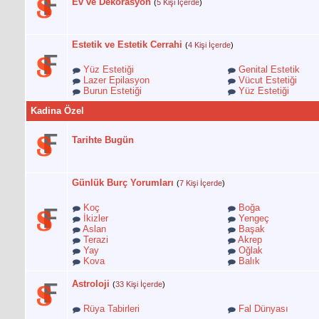
Ev ve Dekorasyon
(
5 Kişi İçerde
)
Estetik ve Estetik Cerrahi
(
4 Kişi İçerde
)
Yüz Estetiği
Genital Estetik
Lazer Epilasyon
Vücut Estetiği
Burun Estetiği
Yüz Estetiği
Kadina Özel
Tarihte Bugün
Günlük Burç Yorumları
(
7 Kişi İçerde
)
Koç
Boğa
İkizler
Yengeç
Aslan
Başak
Terazi
Akrep
Yay
Oğlak
Kova
Balık
Astroloji
(
33 Kişi İçerde
)
Rüya Tabirleri
Fal Dünyası