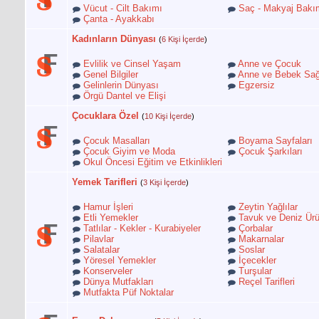
Vücut - Cilt Bakımı
Saç - Makyaj Bakı
Çanta - Ayakkabı
Kadınların Dünyası
(
6 Kişi İçerde
)
Evlilik ve Cinsel Yaşam
Anne ve Çocuk
Genel Bilgiler
Anne ve Bebek Sağ
Gelinlerin Dünyası
Egzersiz
Örgü Dantel ve Elişi
Çocuklara Özel
(
10 Kişi İçerde
)
Çocuk Masalları
Boyama Sayfaları
Çocuk Giyim ve Moda
Çocuk Şarkıları
Okul Öncesi Eğitim ve Etkinlikleri
Yemek Tarifleri
(
3 Kişi İçerde
)
Hamur İşleri
Zeytin Yağlılar
Etli Yemekler
Tavuk ve Deniz Ürü
Tatlılar - Kekler - Kurabiyeler
Çorbalar
Pilavlar
Makarnalar
Salatalar
Soslar
Yöresel Yemekler
İçecekler
Konserveler
Turşular
Dünya Mutfakları
Reçel Tarifleri
Mutfakta Püf Noktalar