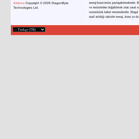
mesaj/konu/resim paylaşabilmektedir. Bu
Addons
Copyright © 2026 DragonByte
ve resimlerden doğabilecek olan yasal so
Technologies Ltd.
sorumluluk kabul etmemektedir. Illegal 
mail atıldığı taktirde mesaj, konu ya da 