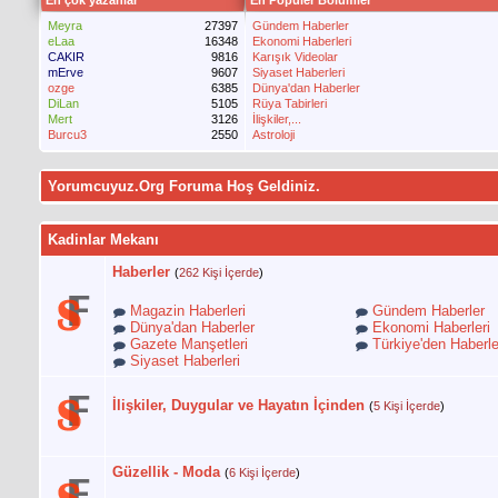
En çok yazanlar
En Popüler Bölümler
Meyra
27397
Gündem Haberler
eLaa
16348
Ekonomi Haberleri
CAKIR
9816
Karışık Videolar
mErve
9607
Siyaset Haberleri
ozge
6385
Dünya'dan Haberler
DiLan
5105
Rüya Tabirleri
Mert
3126
İlişkiler,...
Burcu3
2550
Astroloji
Yorumcuyuz.Org Foruma Hoş Geldiniz.
Kadinlar Mekanı
Haberler
(
262 Kişi İçerde
)
Magazin Haberleri
Gündem Haberler
Dünya'dan Haberler
Ekonomi Haberleri
Gazete Manşetleri
Türkiye'den Haberle
Siyaset Haberleri
İlişkiler, Duygular ve Hayatın İçinden
(
5 Kişi İçerde
)
Güzellik - Moda
(
6 Kişi İçerde
)