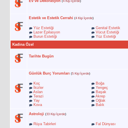
Ev ve Dekorasyon
(
4 Kişi İçerde
)
Estetik ve Estetik Cerrahi
(
4 Kişi İçerde
)
Yüz Estetiği
Genital Estetik
Lazer Epilasyon
Vücut Estetiği
Burun Estetiği
Yüz Estetiği
Kadina Özel
Tarihte Bugün
Günlük Burç Yorumları
(
5 Kişi İçerde
)
Koç
Boğa
İkizler
Yengeç
Aslan
Başak
Terazi
Akrep
Yay
Oğlak
Kova
Balık
Astroloji
(
33 Kişi İçerde
)
Rüya Tabirleri
Fal Dünyası