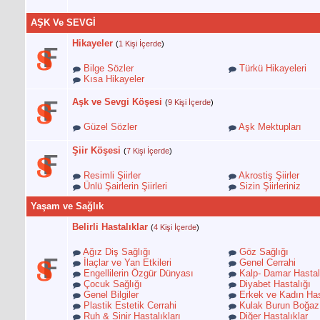
AŞK Ve SEVGİ
Hikayeler
(
1 Kişi İçerde
)
Bilge Sözler
Türkü Hikayeleri
Kısa Hikayeler
Aşk ve Sevgi Köşesi
(
9 Kişi İçerde
)
Güzel Sözler
Aşk Mektupları
Şiir Köşesi
(
7 Kişi İçerde
)
Resimli Şiirler
Akrostiş Şiirler
Ünlü Şairlerin Şiirleri
Sizin Şiirleriniz
Yaşam ve Sağlık
Belirli Hastalıklar
(
4 Kişi İçerde
)
Ağız Diş Sağlığı
Göz Sağlığı
İlaçlar ve Yan Etkileri
Genel Cerrahi
Engellilerin Özgür Dünyası
Kalp- Damar Hastalı
Çocuk Sağlığı
Diyabet Hastalığı
Genel Bilgiler
Erkek ve Kadın Hast
Plastik Estetik Cerrahi
Kulak Burun Boğaz
Ruh & Sinir Hastalıkları
Diğer Hastalıklar