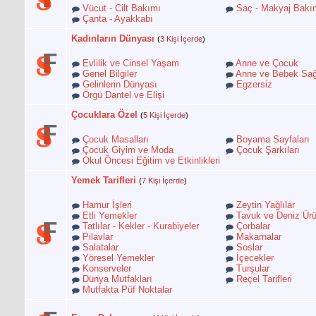
Vücut - Cilt Bakımı
Saç - Makyaj Bakı
Çanta - Ayakkabı
Kadınların Dünyası
(
3 Kişi İçerde
)
Evlilik ve Cinsel Yaşam
Anne ve Çocuk
Genel Bilgiler
Anne ve Bebek Sağ
Gelinlerin Dünyası
Egzersiz
Örgü Dantel ve Elişi
Çocuklara Özel
(
5 Kişi İçerde
)
Çocuk Masalları
Boyama Sayfaları
Çocuk Giyim ve Moda
Çocuk Şarkıları
Okul Öncesi Eğitim ve Etkinlikleri
Yemek Tarifleri
(
7 Kişi İçerde
)
Hamur İşleri
Zeytin Yağlılar
Etli Yemekler
Tavuk ve Deniz Ürü
Tatlılar - Kekler - Kurabiyeler
Çorbalar
Pilavlar
Makarnalar
Salatalar
Soslar
Yöresel Yemekler
İçecekler
Konserveler
Turşular
Dünya Mutfakları
Reçel Tarifleri
Mutfakta Püf Noktalar