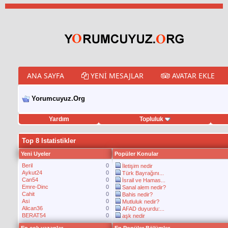
ANA SAYFA
YENI MESAJLAR
AVATAR EKLE
Yorumcuyuz.Org
Yardım
Topluluk
porno izle
twitter retweet hilesi
Top 8 Istatistikler
Yeni Uyeler
Popüler Konular
Beril
0
İletişim nedir
Aykut24
0
Türk Bayrağını...
Can54
0
İsrail ve Hamas...
Emre-Dinc
0
Sanal alem nedir?
Cahit
0
Bahis nedir?
Asi
0
Mutluluk nedir?
Alican36
0
AFAD duyurdu:...
BERAT54
0
aşk nedir