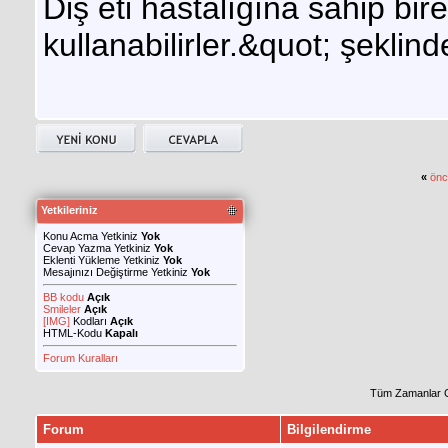
Diş eti hastalığına sahip bir
kullanabilirler.&quot; şeklin
«
önc
Yetkileriniz
Konu Acma Yetkiniz
Yok
Cevap Yazma Yetkiniz
Yok
Eklenti Yükleme Yetkiniz
Yok
Mesajınızı Değiştirme Yetkiniz
Yok
BB kodu
Açık
Smileler
Açık
[IMG]
Kodları
Açık
HTML-Kodu
Kapalı
Forum Kuralları
Tüm Zamanlar 
Forum
Bilgilendirme