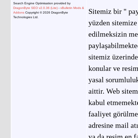
Search Engine Optimisation provided by
DragonByte SEO v2.0.36 (Lite)
-
vBulletin Mods &
Sitemiz bir " pay
Addons
Copyright © 2026 DragonByte
Technologies Ltd.
yüzden sitemize 
edilmeksizin me
paylaşabilmekted
sitemiz üzerinde
konular ve resi
yasal sorumluluk
aittir. Web site
kabul etmemekted
faaliyet görülm
adresine mail at
ya da resim en f