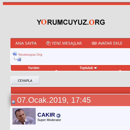
ANA SAYFA
YENI MESAJLAR
AVATAR EKLE
Yorumcuyuz.Org
Yardım
Topluluk
porno izle
twitter retweet hilesi
07.Ocak.2019, 17:45
CAKIR
Super Moderator