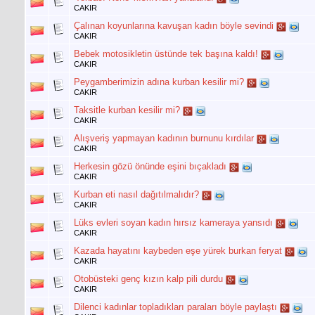
CAKIR
Çalınan koyunlarına kavuşan kadın böyle sevindi
CAKIR
Bebek motosikletin üstünde tek başına kaldı!
CAKIR
Peygamberimizin adına kurban kesilir mi?
CAKIR
Taksitle kurban kesilir mi?
CAKIR
Alışveriş yapmayan kadının burnunu kırdılar
CAKIR
Herkesin gözü önünde eşini bıçakladı
CAKIR
Kurban eti nasıl dağıtılmalıdır?
CAKIR
Lüks evleri soyan kadın hırsız kameraya yansıdı
CAKIR
Kazada hayatını kaybeden eşe yürek burkan feryat
CAKIR
Otobüsteki genç kızın kalp pili durdu
CAKIR
Dilenci kadınlar topladıkları paraları böyle paylaştı