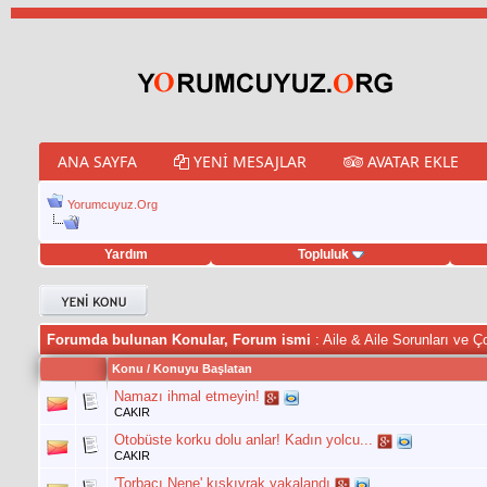
ANA SAYFA
YENI MESAJLAR
AVATAR EKLE
Yorumcuyuz.Org
Yardım
Topluluk
eet hilesi
Forumda bulunan Konular, Forum ismi
: Aile & Aile Sorunları ve 
Konu
/
Konuyu Başlatan
Namazı ihmal etmeyin!
CAKIR
Otobüste korku dolu anlar! Kadın yolcu...
CAKIR
'Torbacı Nene' kıskıvrak yakalandı