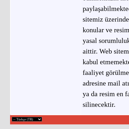
paylaşabilmekted
sitemiz üzerinde
konular ve resi
yasal sorumluluk
aittir. Web site
kabul etmemekted
faaliyet görülm
adresine mail at
ya da resim en f
silinecektir.