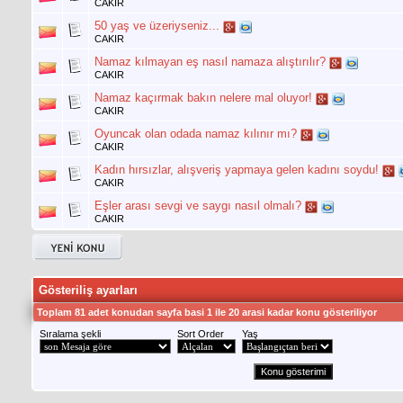
CAKIR
50 yaş ve üzeriyseniz...
CAKIR
Namaz kılmayan eş nasıl namaza alıştırılır?
CAKIR
Namaz kaçırmak bakın nelere mal oluyor!
CAKIR
Oyuncak olan odada namaz kılınır mı?
CAKIR
Kadın hırsızlar, alışveriş yapmaya gelen kadını soydu!
CAKIR
Eşler arası sevgi ve saygı nasıl olmalı?
CAKIR
Gösteriliş ayarları
Toplam 81 adet konudan sayfa basi 1 ile 20 arasi kadar konu gösteriliyor
Sıralama şekli
Sort Order
Yaş