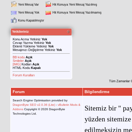
Yeni Mesaj Var
Hit Konuya Yeni Mesaj Yazılmış
Yeni Mesaj Yok
Hit Konuya Yeni Mesaj Yazılmamış
Konu Kapatılmıştır
Yetkileriniz
Konu Acma Yetkiniz
Yok
Cevap Yazma Yetkiniz
Yok
Eklenti Yükleme Yetkiniz
Yok
Mesajınızı Değiştirme Yetkiniz
Yok
BB kodu
Açık
Smileler
Açık
[IMG]
Kodları
Açık
HTML-Kodu
Kapalı
Forum Kuralları
Tüm Zamanlar 
Forum
Bilgilendirme
Search Engine Optimisation provided by
DragonByte SEO v2.0.36 (Lite)
-
vBulletin Mods &
Sitemiz bir " pay
Addons
Copyright © 2026 DragonByte
Technologies Ltd.
yüzden sitemize 
edilmeksizin me