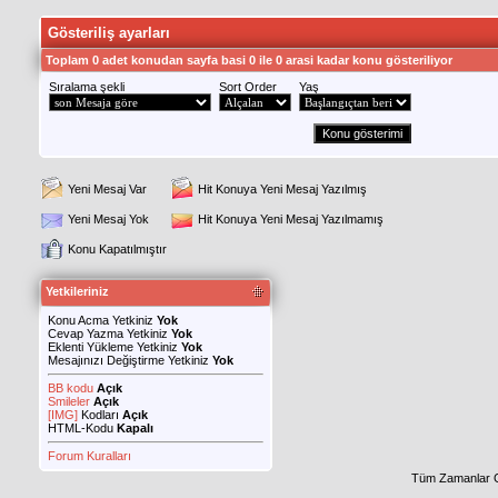
Gösteriliş ayarları
Toplam 0 adet konudan sayfa basi 0 ile 0 arasi kadar konu gösteriliyor
Sıralama şekli
Sort Order
Yaş
Yeni Mesaj Var
Hit Konuya Yeni Mesaj Yazılmış
Yeni Mesaj Yok
Hit Konuya Yeni Mesaj Yazılmamış
Konu Kapatılmıştır
Yetkileriniz
Konu Acma Yetkiniz
Yok
Cevap Yazma Yetkiniz
Yok
Eklenti Yükleme Yetkiniz
Yok
Mesajınızı Değiştirme Yetkiniz
Yok
BB kodu
Açık
Smileler
Açık
[IMG]
Kodları
Açık
HTML-Kodu
Kapalı
Forum Kuralları
Tüm Zamanlar 