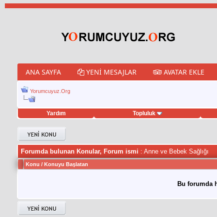
ANA SAYFA
YENI MESAJLAR
AVATAR EKLE
Yorumcuyuz.Org
Yardım
Topluluk
weet hilesi
Forumda bulunan Konular, Forum ismi
: Anne ve Bebek Sağlığı
Konu
/
Konuyu Başlatan
Bu forumda h