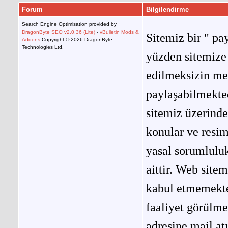
Forum
Bilgilendirme
Search Engine Optimisation provided by
DragonByte SEO v2.0.36 (Lite)
-
vBulletin Mods &
Sitemiz bir " pay
Addons
Copyright © 2026 DragonByte
Technologies Ltd.
yüzden sitemize 
edilmeksizin me
paylaşabilmekted
sitemiz üzerinde
konular ve resi
yasal sorumluluk
aittir. Web site
kabul etmemekted
faaliyet görülm
adresine mail at