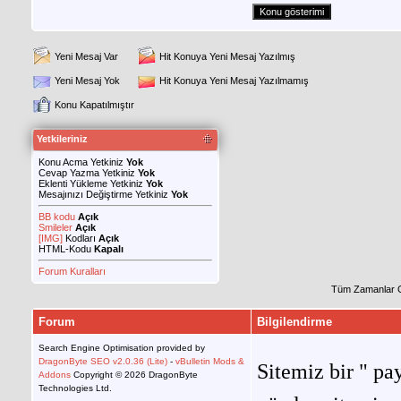
Yeni Mesaj Var
Hit Konuya Yeni Mesaj Yazılmış
Yeni Mesaj Yok
Hit Konuya Yeni Mesaj Yazılmamış
Konu Kapatılmıştır
Yetkileriniz
Konu Acma Yetkiniz
Yok
Cevap Yazma Yetkiniz
Yok
Eklenti Yükleme Yetkiniz
Yok
Mesajınızı Değiştirme Yetkiniz
Yok
BB kodu
Açık
Smileler
Açık
[IMG]
Kodları
Açık
HTML-Kodu
Kapalı
Forum Kuralları
Tüm Zamanlar 
Forum
Bilgilendirme
Search Engine Optimisation provided by
DragonByte SEO v2.0.36 (Lite)
-
vBulletin Mods &
Sitemiz bir " pay
Addons
Copyright © 2026 DragonByte
Technologies Ltd.