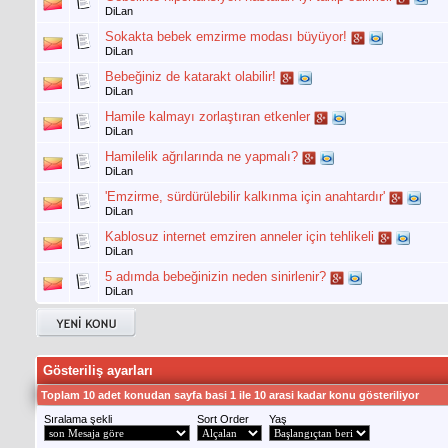
DiLan
Sokakta bebek emzirme modası büyüyor!
DiLan
Bebeğiniz de katarakt olabilir!
DiLan
Hamile kalmayı zorlaştıran etkenler
DiLan
Hamilelik ağrılarında ne yapmalı?
DiLan
'Emzirme, sürdürülebilir kalkınma için anahtardır'
DiLan
Kablosuz internet emziren anneler için tehlikeli
DiLan
5 adımda bebeğinizin neden sinirlenir?
DiLan
Gösteriliş ayarları
Toplam 10 adet konudan sayfa basi 1 ile 10 arasi kadar konu gösteriliyor
Sıralama şekli
Sort Order
Yaş