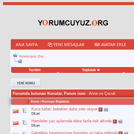
ANA SAYFA
YENI MESAJLAR
AVATAR EKLE
Yorumcuyuz.Org
Yardım
Topluluk
eet hilesi
Forumda bulunan Konular, Forum ismi
: Anne ve Çocuk
Konu
/
Konuyu Başlatan
Koca kafalı' bebekler daha zeki oluyor
DiLan
Hamileler yaz aylarında daha fazla risk altında
DiLan
Gebelikte hipertansiyon hastaları iyi takip edilmeli