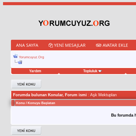
ANA SAYFA
YENI MESAJLAR
AVATAR EKLE
Yorumcuyuz.Org
Yardım
Topluluk
weet hilesi
Forumda bulunan Konular, Forum ismi
: Aşk Mektupları
Konu
/
Konuyu Başlatan
Bu forumda h