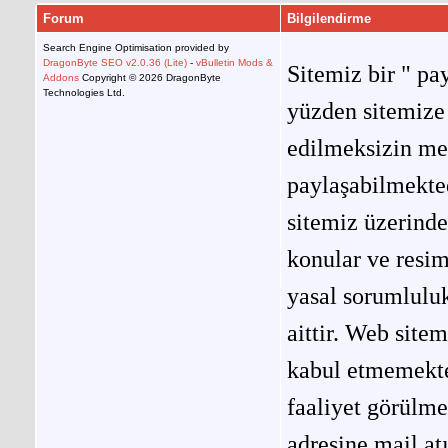
Forum
Bilgilendirme
Search Engine Optimisation provided by
DragonByte SEO v2.0.36 (Lite)
-
vBulletin Mods &
Sitemiz bir " pay
Addons
Copyright © 2026 DragonByte
Technologies Ltd.
yüzden sitemize 
edilmeksizin me
paylaşabilmekted
sitemiz üzerinde
konular ve resi
yasal sorumluluk
aittir. Web site
kabul etmemekted
faaliyet görülm
adresine mail at