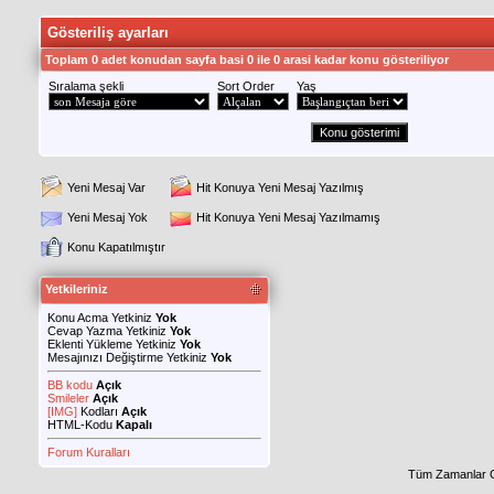
Gösteriliş ayarları
Toplam 0 adet konudan sayfa basi 0 ile 0 arasi kadar konu gösteriliyor
Sıralama şekli
Sort Order
Yaş
Yeni Mesaj Var
Hit Konuya Yeni Mesaj Yazılmış
Yeni Mesaj Yok
Hit Konuya Yeni Mesaj Yazılmamış
Konu Kapatılmıştır
Yetkileriniz
Konu Acma Yetkiniz
Yok
Cevap Yazma Yetkiniz
Yok
Eklenti Yükleme Yetkiniz
Yok
Mesajınızı Değiştirme Yetkiniz
Yok
BB kodu
Açık
Smileler
Açık
[IMG]
Kodları
Açık
HTML-Kodu
Kapalı
Forum Kuralları
Tüm Zamanlar 