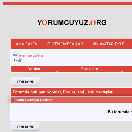
ANA SAYFA
YENI MESAJLAR
AVATAR EKLE
Yorumcuyuz.Org
Yardım
Topluluk
weet hilesi
Forumda bulunan Konular, Forum ismi
: Aşk Mektupları
Konu
/
Konuyu Başlatan
Bu forumda h