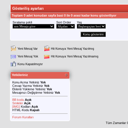
Gösteriliş ayarları
Toplam 0 adet konudan sayfa basi 0 ile 0 arasi kadar konu gösteriliyor
Sıralama şekli
Sort Order
Yaş
Yeni Mesaj Var
Hit Konuya Yeni Mesaj Yazılmış
Yeni Mesaj Yok
Hit Konuya Yeni Mesaj Yazılmamış
Konu Kapatılmıştır
Yetkileriniz
Konu Acma Yetkiniz
Yok
Cevap Yazma Yetkiniz
Yok
Eklenti Yükleme Yetkiniz
Yok
Mesajınızı Değiştirme Yetkiniz
Yok
BB kodu
Açık
Smileler
Açık
[IMG]
Kodları
Açık
HTML-Kodu
Kapalı
Forum Kuralları
Tüm Zamanlar 