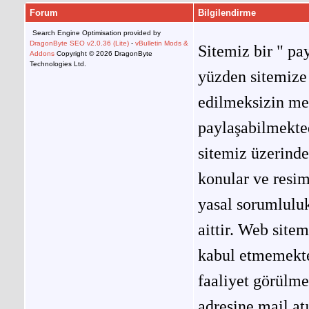
Forum
Bilgilendirme
Search Engine Optimisation provided by
DragonByte SEO v2.0.36 (Lite)
-
vBulletin Mods &
Sitemiz bir " pay
Addons
Copyright © 2026 DragonByte
Technologies Ltd.
yüzden sitemize 
edilmeksizin me
paylaşabilmekted
sitemiz üzerinde
konular ve resi
yasal sorumluluk
aittir. Web site
kabul etmemekted
faaliyet görülm
adresine mail at