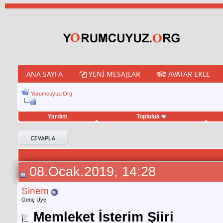
ANA SAYFA
YENI MESAJLAR
AVATAR EKLE
Yorumcuyuz.Org
Yardım
Topluluk
weet hilesi
08.Ocak.2019, 14:28
Sinem
Genç Üye
Memleket İsterim Şiiri