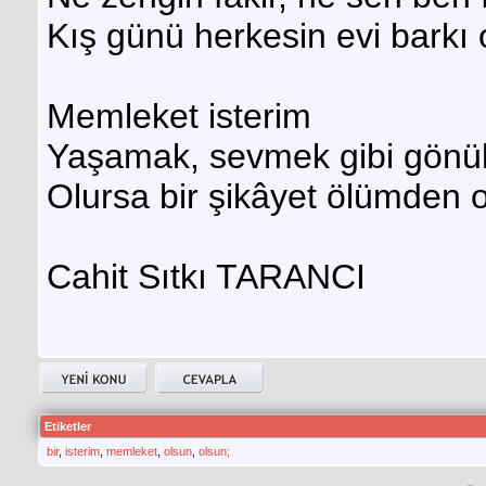
Kış günü herkesin evi barkı 
Memleket isterim
Yaşamak, sevmek gibi gönül
Olursa bir şikâyet ölümden o
Cahit Sıtkı TARANCI
Etiketler
bir
,
isterim
,
memleket
,
olsun
,
olsun;