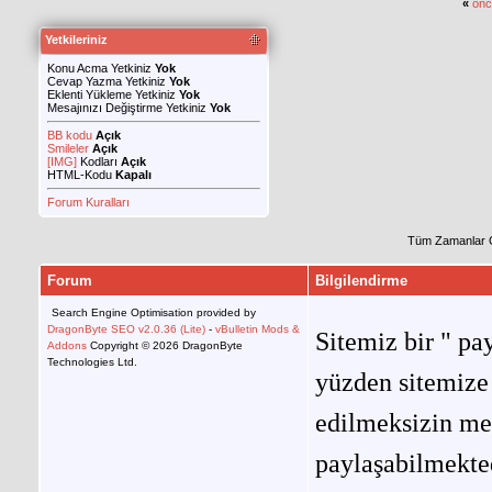
«
önc
Yetkileriniz
Konu Acma Yetkiniz
Yok
Cevap Yazma Yetkiniz
Yok
Eklenti Yükleme Yetkiniz
Yok
Mesajınızı Değiştirme Yetkiniz
Yok
BB kodu
Açık
Smileler
Açık
[IMG]
Kodları
Açık
HTML-Kodu
Kapalı
Forum Kuralları
Tüm Zamanlar 
Forum
Bilgilendirme
Search Engine Optimisation provided by
DragonByte SEO v2.0.36 (Lite)
-
vBulletin Mods &
Sitemiz bir " pay
Addons
Copyright © 2026 DragonByte
Technologies Ltd.
yüzden sitemize 
edilmeksizin me
paylaşabilmekted