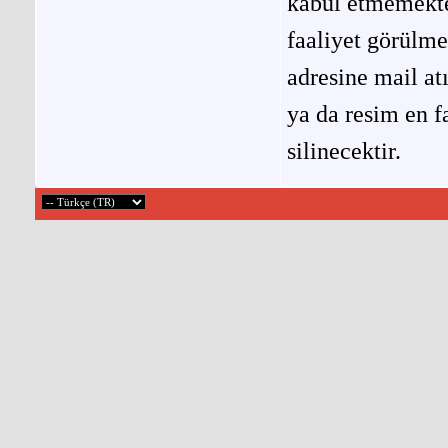
kabul etmemekted
faaliyet görülm
adresine mail at
ya da resim en f
silinecektir.