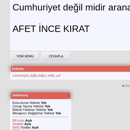
Cumhuriyet değil midir aran
AFET İNCE KIRAT
Etiketler
cumhuriyet
,
değil
,
doğru
,
midir
,
yol
«
önc
Yetkileriniz
Konu Acma Yetkiniz
Yok
Cevap Yazma Yetkiniz
Yok
Eklenti Yükleme Yetkiniz
Yok
Mesajınızı Değiştirme Yetkiniz
Yok
BB kodu
Açık
Smileler
Açık
[IMG]
Kodları
Açık