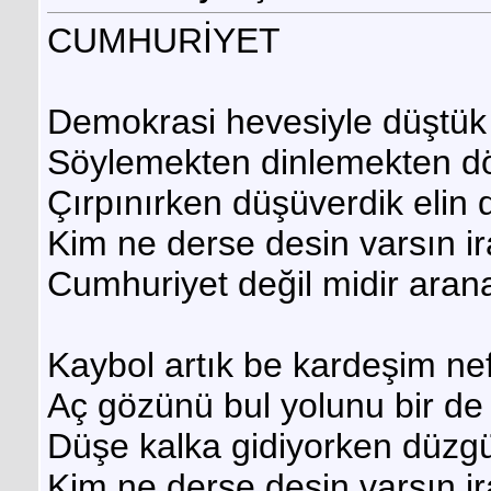
CUMHURİYET
Demokrasi hevesiyle düştük 
Söylemekten dinlemekten d
Çırpınırken düşüverdik eli
Kim ne derse desin varsın i
Cumhuriyet değil midir aran
Kaybol artık be kardeşim nefr
Aç gözünü bul yolunu bir de
Düşe kalka gidiyorken düzgü
Kim ne derse desin varsın i