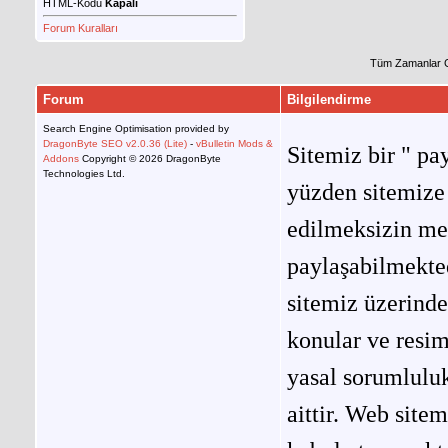
HTML-Kodu
Kapalı
Forum Kuralları
Tüm Zamanlar 
Forum
Bilgilendirme
Search Engine Optimisation provided by
DragonByte SEO v2.0.36 (Lite)
-
vBulletin Mods &
Sitemiz bir " pay
Addons
Copyright © 2026 DragonByte
Technologies Ltd.
yüzden sitemize 
edilmeksizin me
paylaşabilmekted
sitemiz üzerinde
konular ve resi
yasal sorumluluk
aittir. Web site