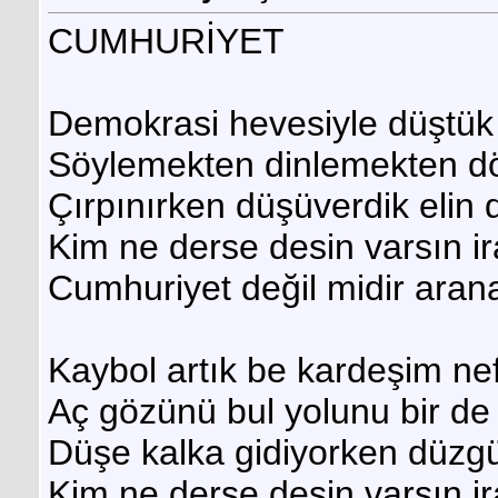
CUMHURİYET
Demokrasi hevesiyle düştük 
Söylemekten dinlemekten d
Çırpınırken düşüverdik eli
Kim ne derse desin varsın i
Cumhuriyet değil midir aran
Kaybol artık be kardeşim nefr
Aç gözünü bul yolunu bir de
Düşe kalka gidiyorken düzgü
Kim ne derse desin varsın i