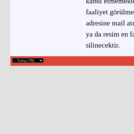
kabul etmemekted
faaliyet görülm
adresine mail at
ya da resim en f
silinecektir.