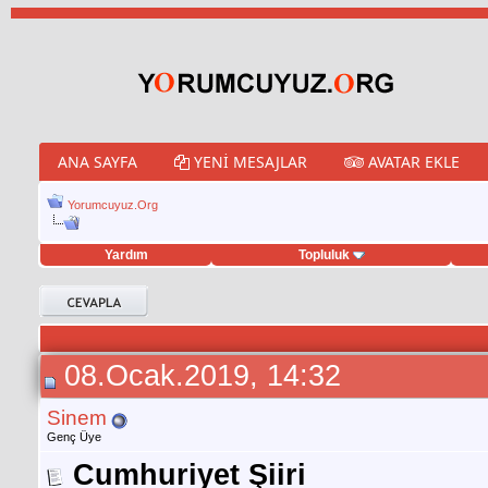
ANA SAYFA
YENI MESAJLAR
AVATAR EKLE
Yorumcuyuz.Org
Yardım
Topluluk
porno izle
twitter retweet hilesi
08.Ocak.2019, 14:32
Sinem
Genç Üye
Cumhuriyet Şiiri