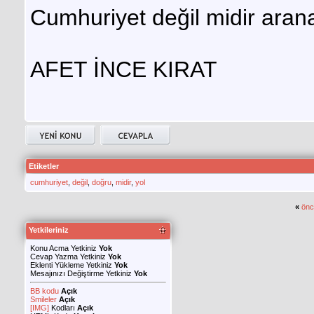
Cumhuriyet değil midir aran
AFET İNCE KIRAT
Etiketler
cumhuriyet
,
değil
,
doğru
,
midir
,
yol
«
önc
Yetkileriniz
Konu Acma Yetkiniz
Yok
Cevap Yazma Yetkiniz
Yok
Eklenti Yükleme Yetkiniz
Yok
Mesajınızı Değiştirme Yetkiniz
Yok
BB kodu
Açık
Smileler
Açık
[IMG]
Kodları
Açık