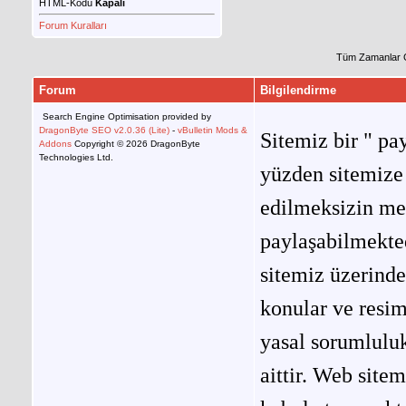
HTML-Kodu
Kapalı
Forum Kuralları
Tüm Zamanlar 
Forum
Bilgilendirme
Search Engine Optimisation provided by
DragonByte SEO v2.0.36 (Lite)
-
vBulletin Mods &
Sitemiz bir " pay
Addons
Copyright © 2026 DragonByte
Technologies Ltd.
yüzden sitemize 
edilmeksizin me
paylaşabilmekted
sitemiz üzerinde
konular ve resi
yasal sorumluluk
aittir. Web site