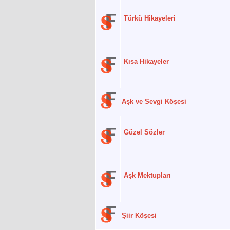
Türkü Hikayeleri
Kısa Hikayeler
Aşk ve Sevgi Köşesi
Güzel Sözler
Aşk Mektupları
Şiir Köşesi