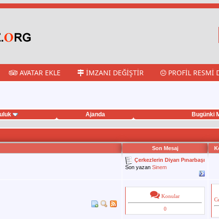
AVATAR EKLE
İMZANI DEĞIŞTIR
PROFIL RESMI 
uluk
Ajanda
Bugünki M
Son Mesaj
K
Çerkezlerin Diyarı Pınarbaşı
Son yazan
Sinem
Konular
C
0