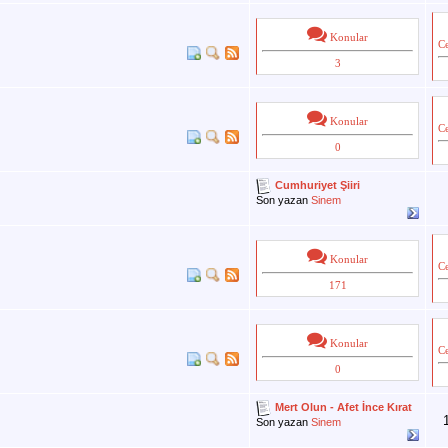
Konular
C
3
Konular
C
0
Cumhuriyet Şiiri
Son yazan
Sinem
Konular
C
171
Konular
C
0
Mert Olun - Afet İnce Kırat
Son yazan
Sinem