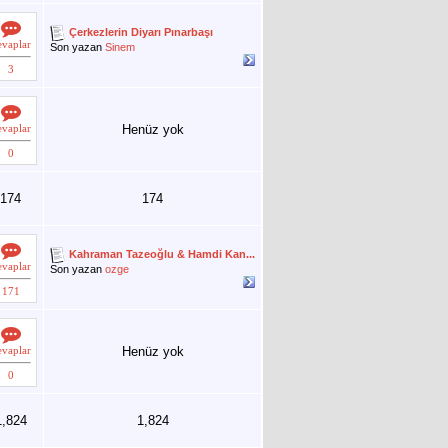
Çerkezlerin Diyarı Pınarbaşı
evaplar
Son yazan
Sinem
3
evaplar
Henüz yok
0
174
174
Kahraman Tazeoğlu & Hamdi Kan...
evaplar
Son yazan
ozge
171
evaplar
Henüz yok
0
1,824
1,824