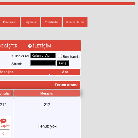
Bize Yazın
Duyurular
Yöneticiler
Kimler Online
DEĞIŞTIR
İLETIŞIM
Kullanıcı Adı
Beni hatırla
Şifreniz
esajlar
Ara
Forum arama
onular
Mesajlar
212
212
evaplar
Henüz yok
0