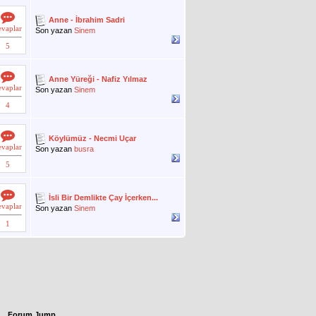
Anne - İbrahim Sadri
evaplar
Son yazan
Sinem
5
Anne Yüreği - Nafiz Yılmaz
evaplar
Son yazan
Sinem
4
Köylümüz - Necmi Uçar
evaplar
Son yazan
busra
5
İsli Bir Demlikte Çay İçerken...
evaplar
Son yazan
Sinem
1
Forum Jump