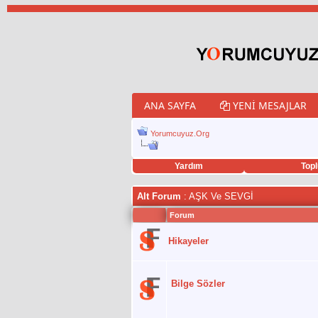
ANA SAYFA
YENI MESAJLAR
Yorumcuyuz.Org
Yardım
Topl
porno izle
twitter retweet hilesi
Alt Forum
: AŞK Ve SEVGİ
Forum
Hikayeler
Bilge Sözler