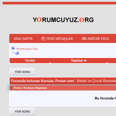
ANA SAYFA
YENI MESAJLAR
AVATAR EKLE
Yorumcuyuz.Org
Yardım
Topluluk
orno izle
twitter retweet hilesi
Forumda bulunan Konular, Forum ismi
: Bebek ve Çocuk Resimler
Konu
/
Konuyu Başlatan
Bu forumda h