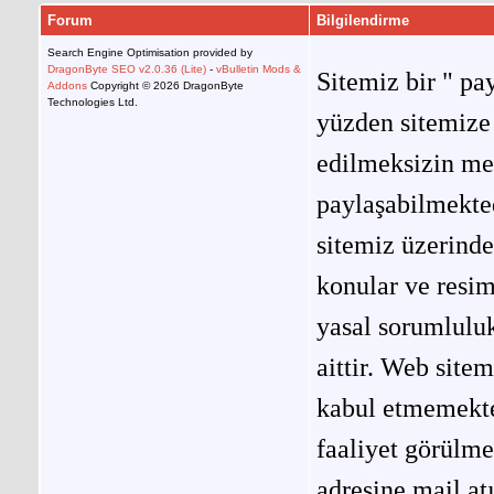
Forum
Bilgilendirme
Search Engine Optimisation provided by
DragonByte SEO v2.0.36 (Lite)
-
vBulletin Mods &
Sitemiz bir " pay
Addons
Copyright © 2026 DragonByte
Technologies Ltd.
yüzden sitemize 
edilmeksizin me
paylaşabilmekted
sitemiz üzerinde
konular ve resi
yasal sorumluluk
aittir. Web site
kabul etmemekted
faaliyet görülm
adresine mail at