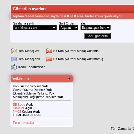
Gösteriliş ayarları
Toplam 0 adet konudan sayfa basi 0 ile 0 arasi kadar konu gösteriliyor
Sıralama şekli
Sort Order
Yaş
Yeni Mesaj Var
Hit Konuya Yeni Mesaj Yazılmış
Yeni Mesaj Yok
Hit Konuya Yeni Mesaj Yazılmamış
Konu Kapatılmıştır
Yetkileriniz
Konu Acma Yetkiniz
Yok
Cevap Yazma Yetkiniz
Yok
Eklenti Yükleme Yetkiniz
Yok
Mesajınızı Değiştirme Yetkiniz
Yok
BB kodu
Açık
Smileler
Açık
[IMG]
Kodları
Açık
HTML-Kodu
Kapalı
Forum Kuralları
Tüm Zamanlar 