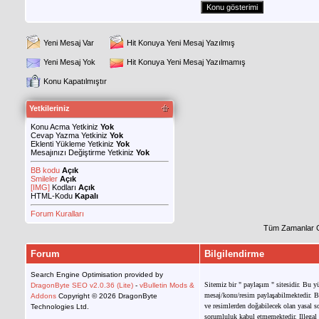
Yeni Mesaj Var
Hit Konuya Yeni Mesaj Yazılmış
Yeni Mesaj Yok
Hit Konuya Yeni Mesaj Yazılmamış
Konu Kapatılmıştır
Yetkileriniz
Konu Acma Yetkiniz
Yok
Cevap Yazma Yetkiniz
Yok
Eklenti Yükleme Yetkiniz
Yok
Mesajınızı Değiştirme Yetkiniz
Yok
BB kodu
Açık
Smileler
Açık
[IMG]
Kodları
Açık
HTML-Kodu
Kapalı
Forum Kuralları
Tüm Zamanlar 
Forum
Bilgilendirme
Search Engine Optimisation provided by
Sitemiz bir " paylaşım " sitesidir. Bu y
DragonByte SEO v2.0.36 (Lite)
-
vBulletin Mods &
mesaj/konu/resim paylaşabilmektedir. Bu
Addons
Copyright © 2026 DragonByte
ve resimlerden doğabilecek olan yasal so
Technologies Ltd.
sorumluluk kabul etmemektedir. Illegal 