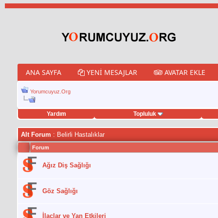
ANA SAYFA
YENI MESAJLAR
AVATAR EKLE
Yorumcuyuz.Org
Yardım
Topluluk
weet hilesi
Alt Forum
: Belirli Hastalıklar
Forum
Ağız Diş Sağlığı
Göz Sağlığı
İlaçlar ve Yan Etkileri