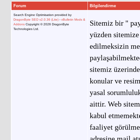
Forum
Bilgilendirme
Search Engine Optimisation provided by
DragonByte SEO v2.0.36 (Lite)
-
vBulletin Mods &
Sitemiz bir " pay
Addons
Copyright © 2026 DragonByte
Technologies Ltd.
yüzden sitemize 
edilmeksizin me
paylaşabilmekted
sitemiz üzerinde
konular ve resi
yasal sorumluluk
aittir. Web site
kabul etmemekted
faaliyet görülm
adresine mail at