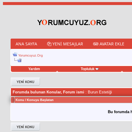
ANA SAYFA
YENI MESAJLAR
AVATAR EKLE
Yorumcuyuz.Org
Yardım
Topluluk
tweet hilesi
Forumda bulunan Konular, Forum ismi
: Burun Estetiği
Konu
/
Konuyu Başlatan
Bu forumda h