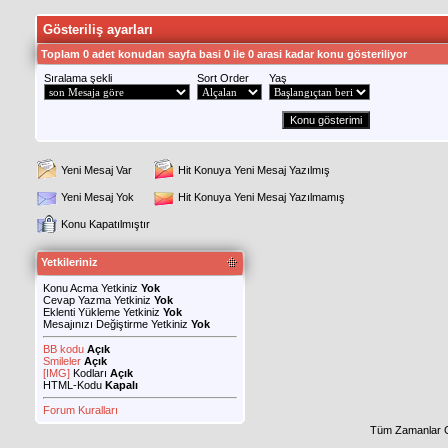
Gösteriliş ayarları
Toplam 0 adet konudan sayfa basi 0 ile 0 arasi kadar konu gösteriliyor
Sıralama şekli
Sort Order
Yaş
Yeni Mesaj Var
Hit Konuya Yeni Mesaj Yazılmış
Yeni Mesaj Yok
Hit Konuya Yeni Mesaj Yazılmamış
Konu Kapatılmıştır
Yetkileriniz
Konu Acma Yetkiniz
Yok
Cevap Yazma Yetkiniz
Yok
Eklenti Yükleme Yetkiniz
Yok
Mesajınızı Değiştirme Yetkiniz
Yok
BB kodu
Açık
Smileler
Açık
[IMG]
Kodları
Açık
HTML-Kodu
Kapalı
Forum Kuralları
Tüm Zamanlar 