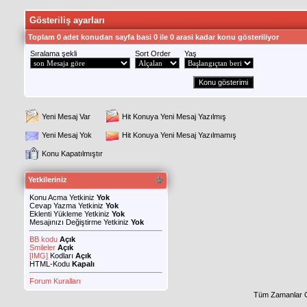
Gösteriliş ayarları
Toplam 0 adet konudan sayfa basi 0 ile 0 arasi kadar konu gösteriliyor
Sıralama şekli
Sort Order
Yaş
Yeni Mesaj Var
Hit Konuya Yeni Mesaj Yazılmış
Yeni Mesaj Yok
Hit Konuya Yeni Mesaj Yazılmamış
Konu Kapatılmıştır
Yetkileriniz
Konu Acma Yetkiniz
Yok
Cevap Yazma Yetkiniz
Yok
Eklenti Yükleme Yetkiniz
Yok
Mesajınızı Değiştirme Yetkiniz
Yok
BB kodu
Açık
Smileler
Açık
[IMG]
Kodları
Açık
HTML-Kodu
Kapalı
Forum Kuralları
Tüm Zamanlar 