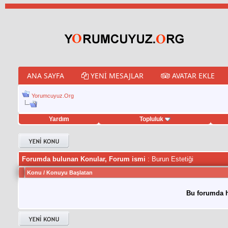
ANA SAYFA
YENI MESAJLAR
AVATAR EKLE
Yorumcuyuz.Org
Yardım
Topluluk
weet hilesi
Forumda bulunan Konular, Forum ismi
: Burun Estetiği
Konu
/
Konuyu Başlatan
Bu forumda h