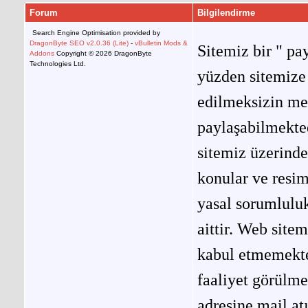
Forum
Bilgilendirme
Search Engine Optimisation provided by
DragonByte SEO v2.0.36 (Lite)
-
vBulletin Mods &
Sitemiz bir " pay
Addons
Copyright © 2026 DragonByte
Technologies Ltd.
yüzden sitemize 
edilmeksizin me
paylaşabilmekted
sitemiz üzerinde
konular ve resi
yasal sorumluluk
aittir. Web site
kabul etmemekted
faaliyet görülm
adresine mail at