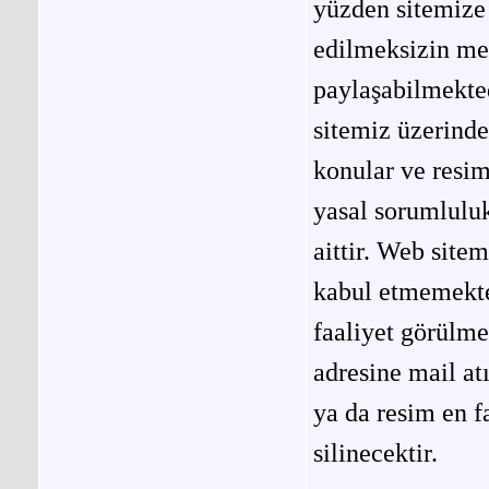
yüzden sitemize 
edilmeksizin me
paylaşabilmekted
sitemiz üzerinde
konular ve resi
yasal sorumluluk
aittir. Web site
kabul etmemekted
faaliyet görülm
adresine mail at
ya da resim en f
silinecektir.