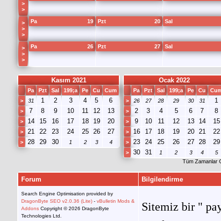
>
>
Pa
19
Pzt
20
Sal
>
>
>
Pa
26
Pzt
27
Sal
>
>
>
Kasım 2021
Ocak 2022
Pa
Pzt
Sal
199;a
Pe
Cu
Cum
Pa
Pzt
Sal
199;a
Pe
Cu
Cu
1
2
3
4
5
6
1
>
31
>
26
27
28
29
30
31
7
8
9
10
11
12
13
2
3
4
5
6
7
8
>
>
14
15
16
17
18
19
20
9
10
11
12
13
14
15
>
>
21
22
23
24
25
26
27
16
17
18
19
20
21
22
>
>
28
29
30
23
24
25
26
27
28
29
>
1
2
3
4
>
30
31
>
1
2
3
4
5
Tüm Zamanlar 
Forum
Bilgilendirme
Search Engine Optimisation provided by
DragonByte SEO v2.0.36 (Lite)
-
vBulletin Mods &
Sitemiz bir " pay
Addons
Copyright © 2026 DragonByte
Technologies Ltd.