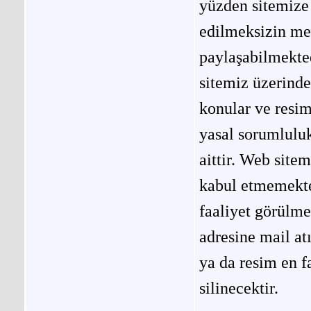
yüzden sitemize 
edilmeksizin me
paylaşabilmekted
sitemiz üzerinde
konular ve resi
yasal sorumluluk
aittir. Web site
kabul etmemekted
faaliyet görülm
adresine mail at
ya da resim en f
silinecektir.