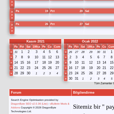
>
>
Pa
19
Pzt
20
Sal
>
>
>
Pa
26
Pzt
27
Sal
>
>
>
Kasım 2021
Ocak 2022
Pa
Pzt
Sal
199;a
Pe
Cu
Cum
Pa
Pzt
Sal
199;a
Pe
Cu
Cu
1
2
3
4
5
6
1
>
31
>
26
27
28
29
30
31
7
8
9
10
11
12
13
2
3
4
5
6
7
8
>
>
14
15
16
17
18
19
20
9
10
11
12
13
14
15
>
>
21
22
23
24
25
26
27
16
17
18
19
20
21
22
>
>
28
29
30
23
24
25
26
27
28
29
>
1
2
3
4
>
30
31
>
1
2
3
4
5
Tüm Zamanlar 
Forum
Bilgilendirme
Search Engine Optimisation provided by
DragonByte SEO v2.0.36 (Lite)
-
vBulletin Mods &
Sitemiz bir " pay
Addons
Copyright © 2026 DragonByte
Technologies Ltd.