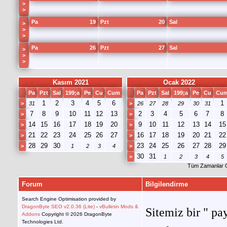
>
>
Pa
19
Pzt
20
Sal
>
>
>
Pa
26
Pzt
27
Sal
>
>
>
Kasım 2021
Ocak 2022
Pa
Pzt
Sal
199;a
Pe
Cu
Cum
Pa
Pzt
Sal
199;a
Pe
Cu
Cu
1
2
3
4
5
6
1
>
31
>
26
27
28
29
30
31
7
8
9
10
11
12
13
2
3
4
5
6
7
8
>
>
14
15
16
17
18
19
20
9
10
11
12
13
14
15
>
>
21
22
23
24
25
26
27
16
17
18
19
20
21
22
>
>
28
29
30
23
24
25
26
27
28
29
>
1
2
3
4
>
30
31
>
1
2
3
4
5
Tüm Zamanlar 
Forum
Bilgilendirme
Search Engine Optimisation provided by
DragonByte SEO v2.0.36 (Lite)
-
vBulletin Mods &
Sitemiz bir " pay
Addons
Copyright © 2026 DragonByte
Technologies Ltd.