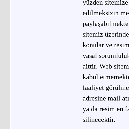
yüzden sitemize 
edilmeksizin me
paylaşabilmekted
sitemiz üzerinde
konular ve resi
yasal sorumluluk
aittir. Web site
kabul etmemekted
faaliyet görülm
adresine mail at
ya da resim en f
silinecektir.