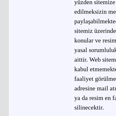
yüzden sitemize 
edilmeksizin me
paylaşabilmekted
sitemiz üzerinde
konular ve resi
yasal sorumluluk
aittir. Web site
kabul etmemekted
faaliyet görülm
adresine mail at
ya da resim en f
silinecektir.