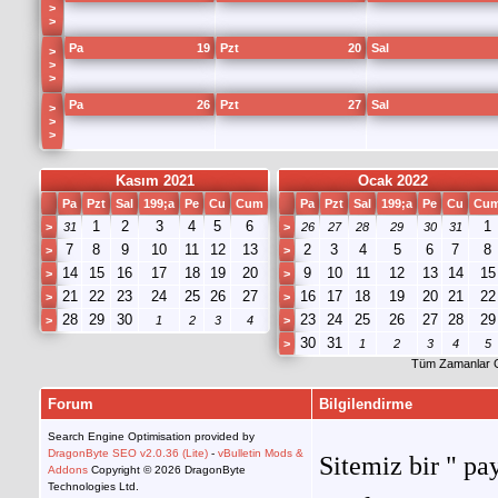
>
>
Pa
19
Pzt
20
Sal
>
>
>
Pa
26
Pzt
27
Sal
>
>
>
Kasım 2021
Ocak 2022
Pa
Pzt
Sal
199;a
Pe
Cu
Cum
Pa
Pzt
Sal
199;a
Pe
Cu
Cu
1
2
3
4
5
6
1
>
31
>
26
27
28
29
30
31
7
8
9
10
11
12
13
2
3
4
5
6
7
8
>
>
14
15
16
17
18
19
20
9
10
11
12
13
14
15
>
>
21
22
23
24
25
26
27
16
17
18
19
20
21
22
>
>
28
29
30
23
24
25
26
27
28
29
>
1
2
3
4
>
30
31
>
1
2
3
4
5
Tüm Zamanlar 
Forum
Bilgilendirme
Search Engine Optimisation provided by
DragonByte SEO v2.0.36 (Lite)
-
vBulletin Mods &
Sitemiz bir " pay
Addons
Copyright © 2026 DragonByte
Technologies Ltd.