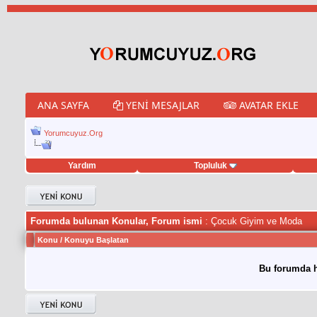
ANA SAYFA
YENI MESAJLAR
AVATAR EKLE
Yorumcuyuz.Org
Yardım
Topluluk
weet hilesi
Forumda bulunan Konular, Forum ismi
: Çocuk Giyim ve Moda
Konu
/
Konuyu Başlatan
Bu forumda h