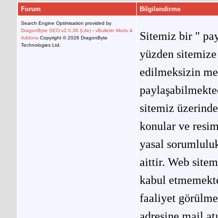
Forum
Bilgilendirme
Search Engine Optimisation provided by
DragonByte SEO v2.0.36 (Lite)
-
vBulletin Mods &
Sitemiz bir " pay
Addons
Copyright © 2026 DragonByte
Technologies Ltd.
yüzden sitemize 
edilmeksizin me
paylaşabilmekted
sitemiz üzerinde
konular ve resi
yasal sorumluluk
aittir. Web site
kabul etmemekted
faaliyet görülm
adresine mail at