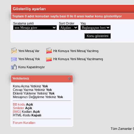
Gösteriliş ayarları
Toplam 0 adet konudan sayfa basi 0 ile 0 arasi kadar konu gösteriliyor
Sıralama şekli
Sort Order
Yaş
Yeni Mesaj Var
Hit Konuya Yeni Mesaj Yazılmış
Yeni Mesaj Yok
Hit Konuya Yeni Mesaj Yazılmamış
Konu Kapatılmıştır
Yetkileriniz
Konu Acma Yetkiniz
Yok
Cevap Yazma Yetkiniz
Yok
Eklenti Yükleme Yetkiniz
Yok
Mesajınızı Değiştirme Yetkiniz
Yok
BB kodu
Açık
Smileler
Açık
[IMG]
Kodları
Açık
HTML-Kodu
Kapalı
Forum Kuralları
Tüm Zamanlar 