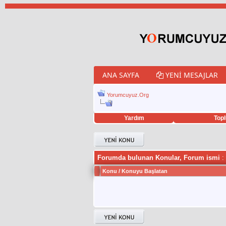
ANA SAYFA
YENI MESAJLAR
Yorumcuyuz.Org
Yardım
Topl
porno izle
twitter retweet hilesi
Forumda bulunan Konular, Forum ismi
:
Konu
/
Konuyu Başlatan