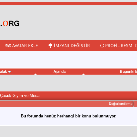
AVATAR EKLE
İMZANI DEĞIŞTIR
PROFIL RESMI 
uluk
Ajanda
Bugünki M
 Çocuk Giyim ve Moda
Değerlendirme
Bu forumda henüz herhangi bir konu bulunmuyor.