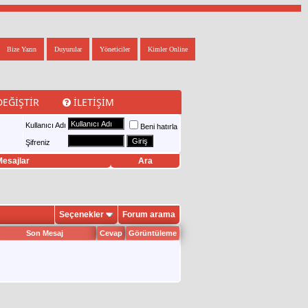
Bize Yazın
Duyurular
Yöneticiler
Kimler Online
DEĞIŞTIR
İLETIŞIM
Kullanıcı Adı
Beni hatırla
Şifreniz
esajlar
Ara
Seçenekler
Forum arama
Son Mesaj
Cevap
Görüntüleme