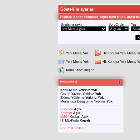
Gösteriliş ayarları
Toplam 0 adet konudan sayfa basi 0 ile 0 arasi ka
Sıralama şekli
Sort Order
Yaş
Yeni Mesaj Var
Hit Konuya Yeni Mesaj Y
Yeni Mesaj Yok
Hit Konuya Yeni Mesaj 
Konu Kapatılmıştır
Yetkileriniz
Konu Acma Yetkiniz
Yok
Cevap Yazma Yetkiniz
Yok
Eklenti Yükleme Yetkiniz
Yok
Mesajınızı Değiştirme Yetkiniz
Yok
BB kodu
Açık
Smileler
Açık
[IMG]
Kodları
Açık
HTML-Kodu
Kapalı
Forum Kuralları