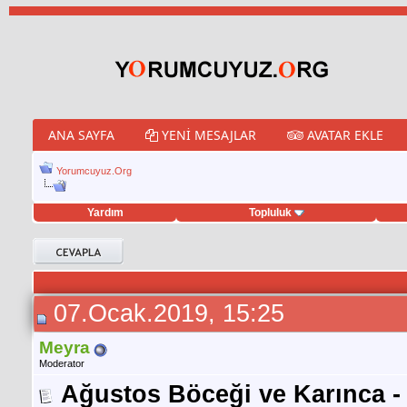
ANA SAYFA
YENI MESAJLAR
AVATAR EKLE
Yorumcuyuz.Org
Yardım
Topluluk
porno izle
twitter retweet hilesi
07.Ocak.2019, 15:25
Meyra
Moderator
Ağustos Böceği ve Karınca -