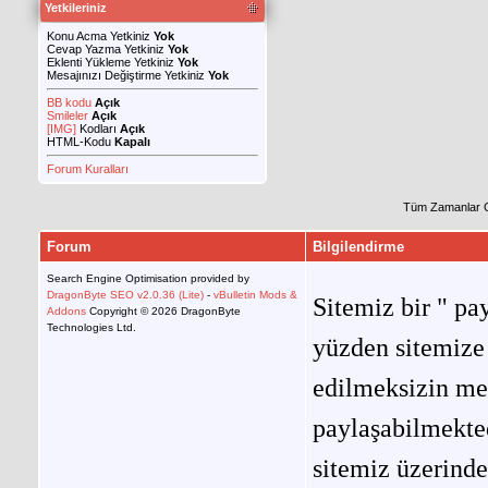
Yetkileriniz
Konu Acma Yetkiniz
Yok
Cevap Yazma Yetkiniz
Yok
Eklenti Yükleme Yetkiniz
Yok
Mesajınızı Değiştirme Yetkiniz
Yok
BB kodu
Açık
Smileler
Açık
[IMG]
Kodları
Açık
HTML-Kodu
Kapalı
Forum Kuralları
Tüm Zamanlar 
Forum
Bilgilendirme
Search Engine Optimisation provided by
DragonByte SEO v2.0.36 (Lite)
-
vBulletin Mods &
Sitemiz bir " pay
Addons
Copyright © 2026 DragonByte
Technologies Ltd.
yüzden sitemize 
edilmeksizin me
paylaşabilmekted
sitemiz üzerinde