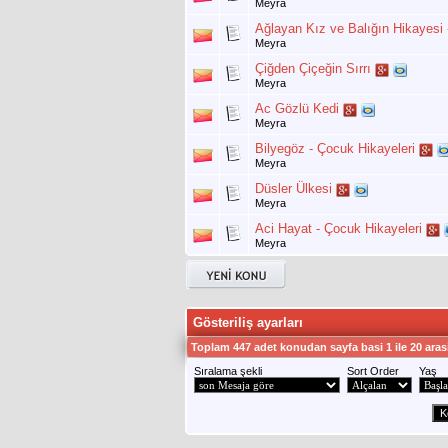
Meyra
Ağlayan Kız ve Balığın Hikayesi 
Meyra
Çiğden Çiçeğin Sırrı
Meyra
Ac Gözlü Kedi
Meyra
Bilyegöz - Çocuk Hikayeleri
Meyra
Düsler Ülkesi
Meyra
Aci Hayat - Çocuk Hikayeleri
Meyra
Gösteriliş ayarları
Toplam 447 adet konudan sayfa basi 1 ile 20 aras
Sıralama şekli
Sort Order
Yaş