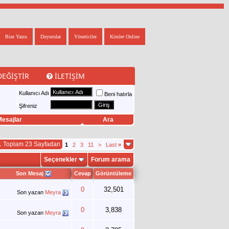
Bize Yazın
Duyurular
Yöneticiler
Kimler Online
DEĞIŞTIR
İLETIŞIM
Kullanıcı Adı
Beni hatırla
Şifreniz
esajlar
Ara
1 Toplam 23 Sayfadan
1
2
3
11
>
Last
»
Seçenekler
Forum arama
Son Mesaj
Cevap
Görüntüleme
0
32,501
Son yazan
Meyra
0
3,838
Son yazan
Meyra