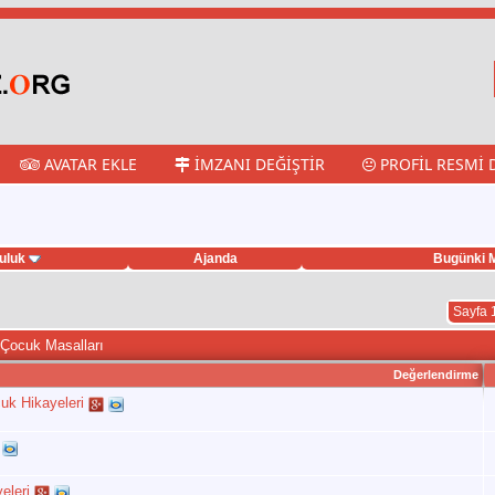
AVATAR EKLE
İMZANI DEĞIŞTIR
PROFIL RESMI 
uluk
Ajanda
Bugünki M
Sayfa 
 Çocuk Masalları
Değerlendirme
uk Hikayeleri
eleri