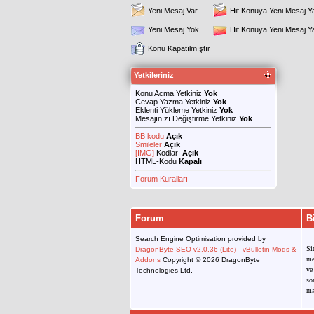
Yeni Mesaj Var
Hit Konuya Yeni Mesaj Y
Yeni Mesaj Yok
Hit Konuya Yeni Mesaj 
Konu Kapatılmıştır
Yetkileriniz
Konu Acma Yetkiniz
Yok
Cevap Yazma Yetkiniz
Yok
Eklenti Yükleme Yetkiniz
Yok
Mesajınızı Değiştirme Yetkiniz
Yok
BB kodu
Açık
Smileler
Açık
[IMG]
Kodları
Açık
HTML-Kodu
Kapalı
Forum Kuralları
Forum
B
Search Engine Optimisation provided by
Si
DragonByte SEO v2.0.36 (Lite)
-
vBulletin Mods &
me
Addons
Copyright © 2026 DragonByte
ve
Technologies Ltd.
so
ma