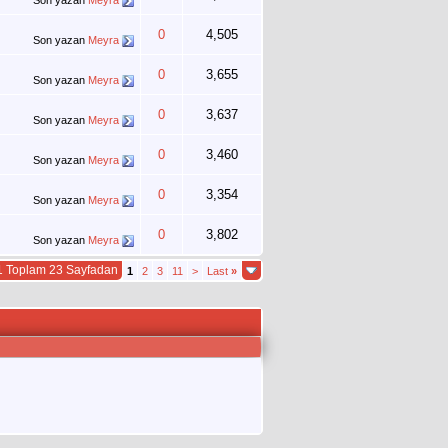
Son yazan
Meyra
0
4,505
Son yazan
Meyra
0
3,655
Son yazan
Meyra
0
3,637
Son yazan
Meyra
0
3,460
Son yazan
Meyra
0
3,354
Son yazan
Meyra
0
3,802
Son yazan
Meyra
1 Toplam 23 Sayfadan
1
2
3
11
>
Last
»