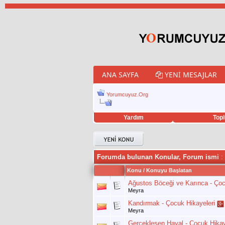
ANA SAYFA
YENI MESAJLAR
Yorumcuyuz.Org
Yardım
Topl
porno izle
twitter retweet hilesi
Forumda bulunan Konular, Forum ismi
:
Konu
/
Konuyu Başlatan
Ağustos Böceği ve Karınca - Çoc
Meyra
Kandırmak - Çocuk Hikayeleri
Meyra
Gerçekleşen Hayal - Çocuk Hikay