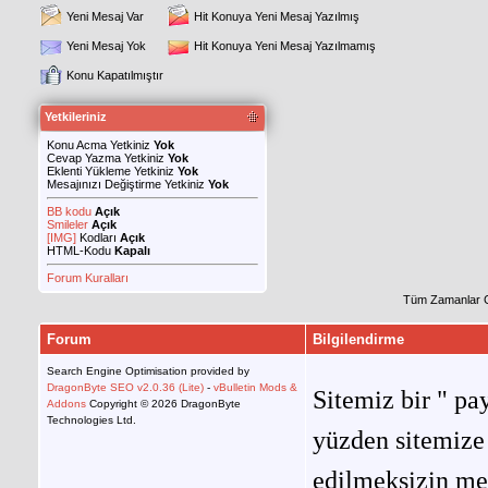
Yeni Mesaj Var
Hit Konuya Yeni Mesaj Yazılmış
Yeni Mesaj Yok
Hit Konuya Yeni Mesaj Yazılmamış
Konu Kapatılmıştır
Yetkileriniz
Konu Acma Yetkiniz
Yok
Cevap Yazma Yetkiniz
Yok
Eklenti Yükleme Yetkiniz
Yok
Mesajınızı Değiştirme Yetkiniz
Yok
BB kodu
Açık
Smileler
Açık
[IMG]
Kodları
Açık
HTML-Kodu
Kapalı
Forum Kuralları
Tüm Zamanlar 
Forum
Bilgilendirme
Search Engine Optimisation provided by
DragonByte SEO v2.0.36 (Lite)
-
vBulletin Mods &
Sitemiz bir " pay
Addons
Copyright © 2026 DragonByte
Technologies Ltd.
yüzden sitemize 
edilmeksizin me