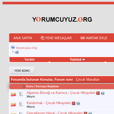
ANA SAYFA
YENI MESAJLAR
AVATAR EKLE
Yorumcuyuz.Org
Yardım
Topluluk
weet hilesi
Forumda bulunan Konular, Forum ismi
: Çocuk Masalları
Konu
/
Konuyu Başlatan
Ağustos Böceği ve Karınca - Çocuk Hikayeleri
Meyra
Kandırmak - Çocuk Hikayeleri
Meyra
Gerçekleşen Hayal - Çocuk Hikayeleri