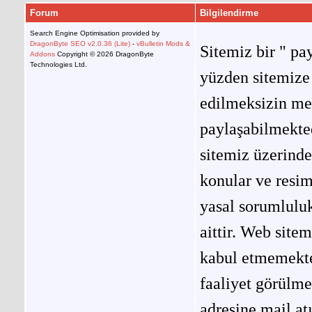
Forum
Bilgilendirme
Search Engine Optimisation provided by
DragonByte SEO v2.0.36 (Lite)
-
vBulletin Mods &
Sitemiz bir " pay
Addons
Copyright © 2026 DragonByte
Technologies Ltd.
yüzden sitemize 
edilmeksizin me
paylaşabilmekted
sitemiz üzerinde
konular ve resi
yasal sorumluluk
aittir. Web site
kabul etmemekted
faaliyet görülm
adresine mail at