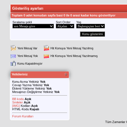
Gösteriliş ayarları
Toplam 0 adet konudan sayfa basi 0 ile 0 arasi kadar konu gösteriliyor
Sıralama şekli
Sort Order
Yaş
Yeni Mesaj Var
Hit Konuya Yeni Mesaj Yazılmış
Yeni Mesaj Yok
Hit Konuya Yeni Mesaj Yazılmamış
Konu Kapatılmıştır
Yetkileriniz
Konu Acma Yetkiniz
Yok
Cevap Yazma Yetkiniz
Yok
Eklenti Yükleme Yetkiniz
Yok
Mesajınızı Değiştirme Yetkiniz
Yok
BB kodu
Açık
Smileler
Açık
[IMG]
Kodları
Açık
HTML-Kodu
Kapalı
Forum Kuralları
Tüm Zamanlar 