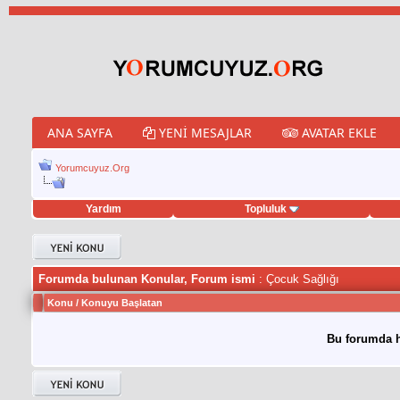
ANA SAYFA
YENI MESAJLAR
AVATAR EKLE
Yorumcuyuz.Org
Yardım
Topluluk
weet hilesi
Forumda bulunan Konular, Forum ismi
: Çocuk Sağlığı
Konu
/
Konuyu Başlatan
Bu forumda h