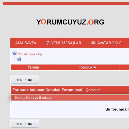
ANA SAYFA
YENI MESAJLAR
AVATAR EKLE
Yorumcuyuz.Org
Yardım
Topluluk
weet hilesi
Forumda bulunan Konular, Forum ismi
: Çorbalar
Konu
/
Konuyu Başlatan
Bu forumda h