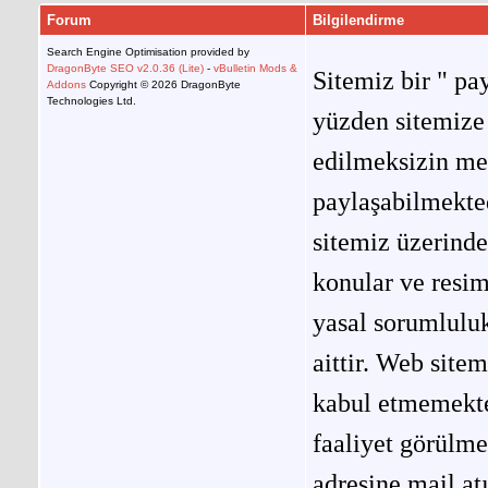
Forum
Bilgilendirme
Search Engine Optimisation provided by
DragonByte SEO v2.0.36 (Lite)
-
vBulletin Mods &
Sitemiz bir " pay
Addons
Copyright © 2026 DragonByte
Technologies Ltd.
yüzden sitemize 
edilmeksizin me
paylaşabilmekted
sitemiz üzerinde
konular ve resi
yasal sorumluluk
aittir. Web site
kabul etmemekted
faaliyet görülm
adresine mail at