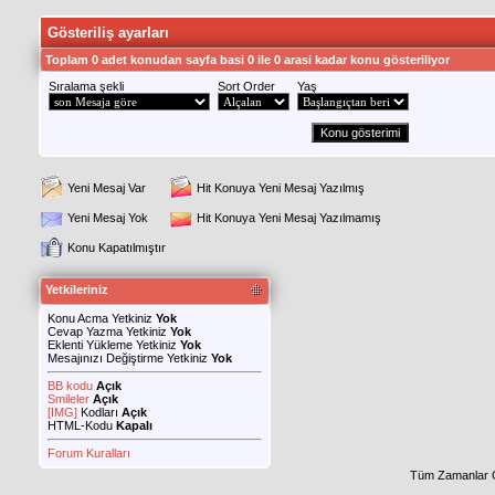
Gösteriliş ayarları
Toplam 0 adet konudan sayfa basi 0 ile 0 arasi kadar konu gösteriliyor
Sıralama şekli
Sort Order
Yaş
Yeni Mesaj Var
Hit Konuya Yeni Mesaj Yazılmış
Yeni Mesaj Yok
Hit Konuya Yeni Mesaj Yazılmamış
Konu Kapatılmıştır
Yetkileriniz
Konu Acma Yetkiniz
Yok
Cevap Yazma Yetkiniz
Yok
Eklenti Yükleme Yetkiniz
Yok
Mesajınızı Değiştirme Yetkiniz
Yok
BB kodu
Açık
Smileler
Açık
[IMG]
Kodları
Açık
HTML-Kodu
Kapalı
Forum Kuralları
Tüm Zamanlar 