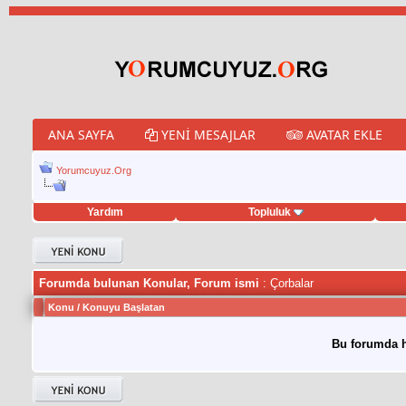
ANA SAYFA
YENI MESAJLAR
AVATAR EKLE
Yorumcuyuz.Org
Yardım
Topluluk
weet hilesi
Forumda bulunan Konular, Forum ismi
: Çorbalar
Konu
/
Konuyu Başlatan
Bu forumda h