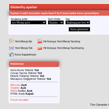
Gösteriliş ayarları
Toplam 0 adet konudan sayfa basi 0 ile 0 arasi kadar konu gösteriliyor
Sıralama şekli
Sort Order
Yaş
Yeni Mesaj Var
Hit Konuya Yeni Mesaj Yazılmış
Yeni Mesaj Yok
Hit Konuya Yeni Mesaj Yazılmamış
Konu Kapatılmıştır
Yetkileriniz
Konu Acma Yetkiniz
Yok
Cevap Yazma Yetkiniz
Yok
Eklenti Yükleme Yetkiniz
Yok
Mesajınızı Değiştirme Yetkiniz
Yok
BB kodu
Açık
Smileler
Açık
[IMG]
Kodları
Açık
HTML-Kodu
Kapalı
Forum Kuralları
Tüm Zamanlar 