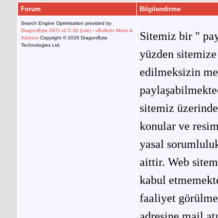
Forum
Bilgilendirme
Search Engine Optimisation provided by
DragonByte SEO v2.0.36 (Lite)
-
vBulletin Mods &
Sitemiz bir " pay
Addons
Copyright © 2026 DragonByte
Technologies Ltd.
yüzden sitemize 
edilmeksizin me
paylaşabilmekted
sitemiz üzerinde
konular ve resi
yasal sorumluluk
aittir. Web site
kabul etmemekted
faaliyet görülm
adresine mail at