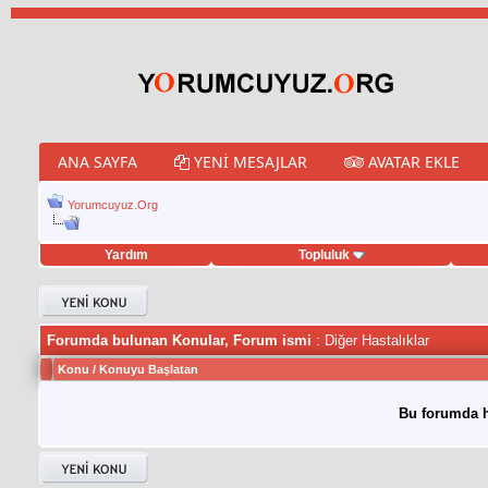
ANA SAYFA
YENI MESAJLAR
AVATAR EKLE
Yorumcuyuz.Org
Yardım
Topluluk
weet hilesi
Forumda bulunan Konular, Forum ismi
: Diğer Hastalıklar
Konu
/
Konuyu Başlatan
Bu forumda h