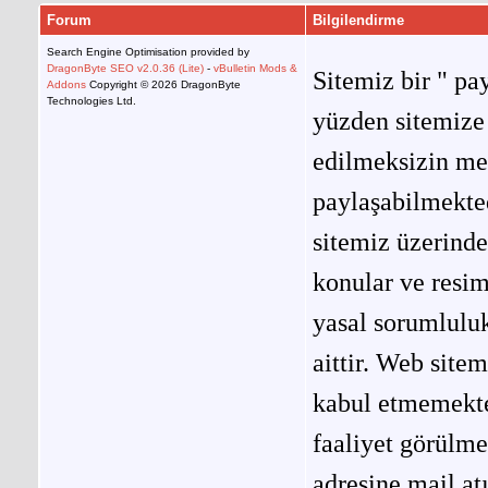
Forum
Bilgilendirme
Search Engine Optimisation provided by
DragonByte SEO v2.0.36 (Lite)
-
vBulletin Mods &
Sitemiz bir " pay
Addons
Copyright © 2026 DragonByte
Technologies Ltd.
yüzden sitemize 
edilmeksizin me
paylaşabilmekted
sitemiz üzerinde
konular ve resi
yasal sorumluluk
aittir. Web site
kabul etmemekted
faaliyet görülm
adresine mail at