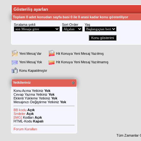
Gösteriliş ayarları
Toplam 0 adet konudan sayfa basi 0 ile 0 arasi kadar konu gösteriliyor
Sıralama şekli
Sort Order
Yaş
Yeni Mesaj Var
Hit Konuya Yeni Mesaj Yazılmış
Yeni Mesaj Yok
Hit Konuya Yeni Mesaj Yazılmamış
Konu Kapatılmıştır
Yetkileriniz
Konu Acma Yetkiniz
Yok
Cevap Yazma Yetkiniz
Yok
Eklenti Yükleme Yetkiniz
Yok
Mesajınızı Değiştirme Yetkiniz
Yok
BB kodu
Açık
Smileler
Açık
[IMG]
Kodları
Açık
HTML-Kodu
Kapalı
Forum Kuralları
Tüm Zamanlar 