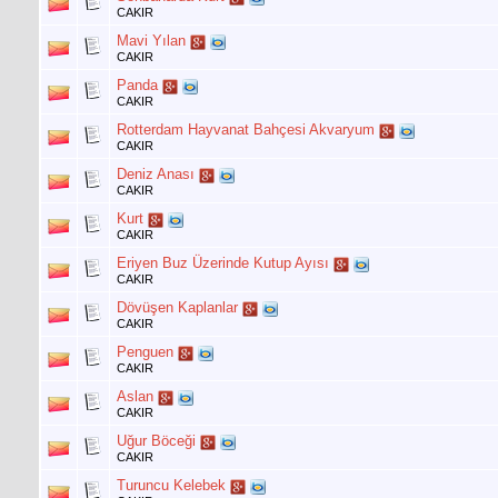
CAKIR
Mavi Yılan
CAKIR
Panda
CAKIR
Rotterdam Hayvanat Bahçesi Akvaryum
CAKIR
Deniz Anası
CAKIR
Kurt
CAKIR
Eriyen Buz Üzerinde Kutup Ayısı
CAKIR
Dövüşen Kaplanlar
CAKIR
Penguen
CAKIR
Aslan
CAKIR
Uğur Böceği
CAKIR
Turuncu Kelebek