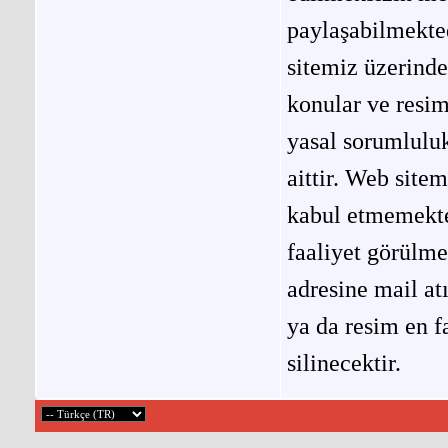
paylaşabilmekted
sitemiz üzerinde
konular ve resi
yasal sorumluluk
aittir. Web site
kabul etmemekted
faaliyet görülm
adresine mail at
ya da resim en f
silinecektir.