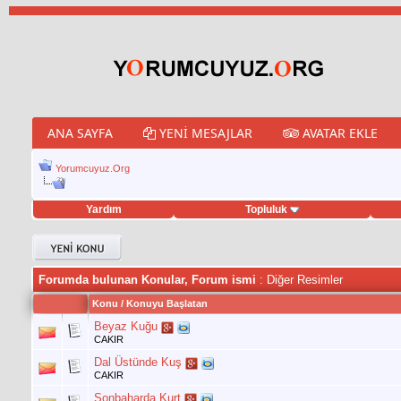
ANA SAYFA
YENI MESAJLAR
AVATAR EKLE
Yorumcuyuz.Org
Yardım
Topluluk
eet hilesi
Forumda bulunan Konular, Forum ismi
: Diğer Resimler
Konu
/
Konuyu Başlatan
Beyaz Kuğu
CAKIR
Dal Üstünde Kuş
CAKIR
Sonbaharda Kurt