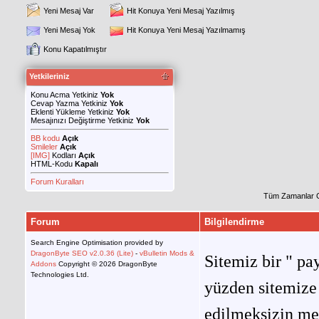
Yeni Mesaj Var
Hit Konuya Yeni Mesaj Yazılmış
Yeni Mesaj Yok
Hit Konuya Yeni Mesaj Yazılmamış
Konu Kapatılmıştır
Yetkileriniz
Konu Acma Yetkiniz
Yok
Cevap Yazma Yetkiniz
Yok
Eklenti Yükleme Yetkiniz
Yok
Mesajınızı Değiştirme Yetkiniz
Yok
BB kodu
Açık
Smileler
Açık
[IMG]
Kodları
Açık
HTML-Kodu
Kapalı
Forum Kuralları
Tüm Zamanlar 
Forum
Bilgilendirme
Search Engine Optimisation provided by
DragonByte SEO v2.0.36 (Lite)
-
vBulletin Mods &
Sitemiz bir " pay
Addons
Copyright © 2026 DragonByte
Technologies Ltd.
yüzden sitemize 
edilmeksizin me