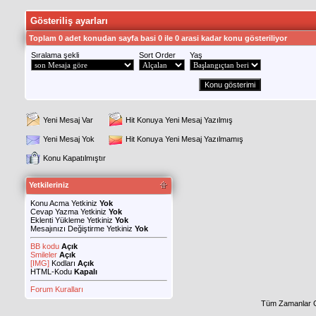
Gösteriliş ayarları
Toplam 0 adet konudan sayfa basi 0 ile 0 arasi kadar konu gösteriliyor
Sıralama şekli
Sort Order
Yaş
Yeni Mesaj Var
Hit Konuya Yeni Mesaj Yazılmış
Yeni Mesaj Yok
Hit Konuya Yeni Mesaj Yazılmamış
Konu Kapatılmıştır
Yetkileriniz
Konu Acma Yetkiniz
Yok
Cevap Yazma Yetkiniz
Yok
Eklenti Yükleme Yetkiniz
Yok
Mesajınızı Değiştirme Yetkiniz
Yok
BB kodu
Açık
Smileler
Açık
[IMG]
Kodları
Açık
HTML-Kodu
Kapalı
Forum Kuralları
Tüm Zamanlar 