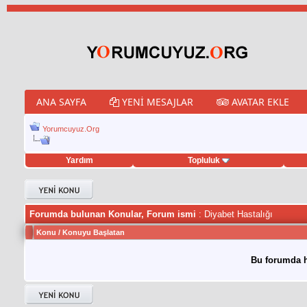
ANA SAYFA
YENI MESAJLAR
AVATAR EKLE
Yorumcuyuz.Org
Yardım
Topluluk
weet hilesi
Forumda bulunan Konular, Forum ismi
: Diyabet Hastalığı
Konu
/
Konuyu Başlatan
Bu forumda h