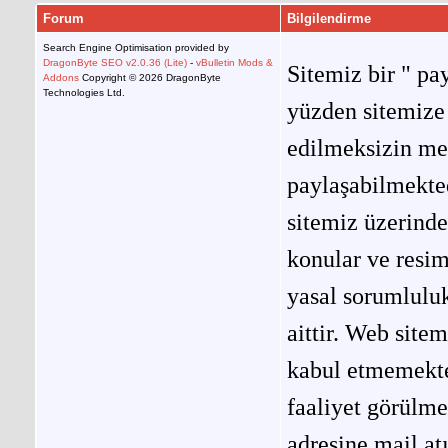
Forum
Bilgilendirme
Search Engine Optimisation provided by
DragonByte SEO v2.0.36 (Lite)
-
vBulletin Mods &
Sitemiz bir " pay
Addons
Copyright © 2026 DragonByte
Technologies Ltd.
yüzden sitemize 
edilmeksizin me
paylaşabilmekted
sitemiz üzerinde
konular ve resi
yasal sorumluluk
aittir. Web site
kabul etmemekted
faaliyet görülm
adresine mail at