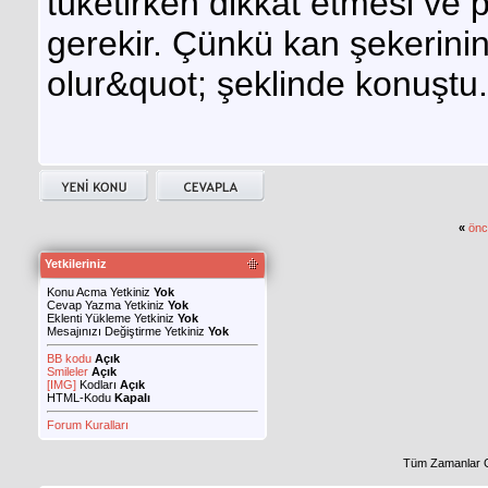
tüketirken dikkat etmesi ve 
gerekir. Çünkü kan şekerin
olur&quot; şeklinde konuştu.
«
önc
Yetkileriniz
Konu Acma Yetkiniz
Yok
Cevap Yazma Yetkiniz
Yok
Eklenti Yükleme Yetkiniz
Yok
Mesajınızı Değiştirme Yetkiniz
Yok
BB kodu
Açık
Smileler
Açık
[IMG]
Kodları
Açık
HTML-Kodu
Kapalı
Forum Kuralları
Tüm Zamanlar 