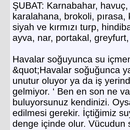
ŞUBAT: Karnabahar, havuç, 
karalahana, brokoli, pırasa,
siyah ve kırmızı turp, hindi
ayva, nar, portakal, greyfur
Havalar soğuyunca su içmenin
&quot;Havalar soğuğunca yan
unutur oluyor ya da iş yeri
gelmiyor. ‘ Ben en son ne va
buluyorsunuz kendinizi. Oys
edilmesi gerekir. İçtiğimiz s
denge içinde olur. Vücudun s