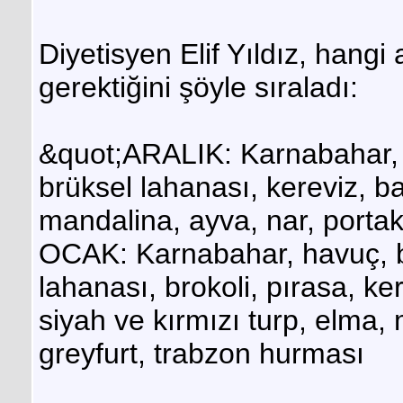
Diyetisyen Elif Yıldız, han
gerektiğini şöyle sıraladı:
&quot;ARALIK: Karnabahar, h
brüksel lahanası, kereviz, b
mandalina, ayva, nar, portak
OCAK: Karnabahar, havuç, b
lahanası, brokoli, pırasa, ke
siyah ve kırmızı turp, elma, 
greyfurt, trabzon hurması