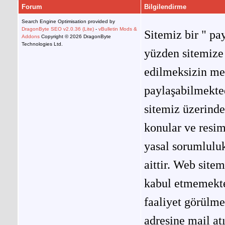
Forum
Bilgilendirme
Search Engine Optimisation provided by
DragonByte SEO v2.0.36 (Lite)
-
vBulletin Mods &
Sitemiz bir " pay
Addons
Copyright © 2026 DragonByte
Technologies Ltd.
yüzden sitemize 
edilmeksizin me
paylaşabilmekted
sitemiz üzerinde
konular ve resi
yasal sorumluluk
aittir. Web site
kabul etmemekted
faaliyet görülm
adresine mail at