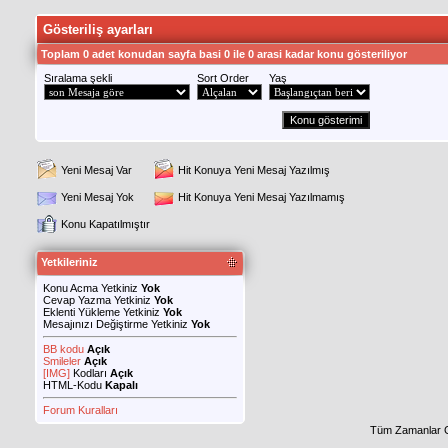
Gösteriliş ayarları
Toplam 0 adet konudan sayfa basi 0 ile 0 arasi kadar konu gösteriliyor
Sıralama şekli
Sort Order
Yaş
Yeni Mesaj Var
Hit Konuya Yeni Mesaj Yazılmış
Yeni Mesaj Yok
Hit Konuya Yeni Mesaj Yazılmamış
Konu Kapatılmıştır
Yetkileriniz
Konu Acma Yetkiniz
Yok
Cevap Yazma Yetkiniz
Yok
Eklenti Yükleme Yetkiniz
Yok
Mesajınızı Değiştirme Yetkiniz
Yok
BB kodu
Açık
Smileler
Açık
[IMG]
Kodları
Açık
HTML-Kodu
Kapalı
Forum Kuralları
Tüm Zamanlar 