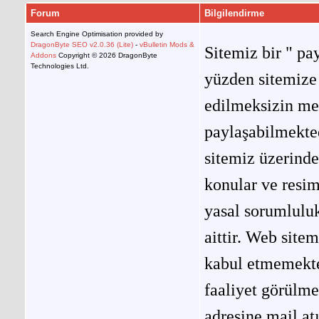
Forum
Bilgilendirme
Search Engine Optimisation provided by
DragonByte SEO v2.0.36 (Lite)
-
vBulletin Mods &
Sitemiz bir " pay
Addons
Copyright © 2026 DragonByte
Technologies Ltd.
yüzden sitemize 
edilmeksizin me
paylaşabilmekted
sitemiz üzerinde
konular ve resi
yasal sorumluluk
aittir. Web site
kabul etmemekted
faaliyet görülm
adresine mail at