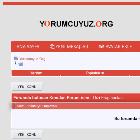
ANA SAYFA
YENI MESAJLAR
AVATAR EKLE
Yorumcuyuz.Org
Yardım
Topluluk
tweet hilesi
Forumda bulunan Konular, Forum ismi
: Dizi Fragmanları
Konu
/
Konuyu Başlatan
Bu forumda h