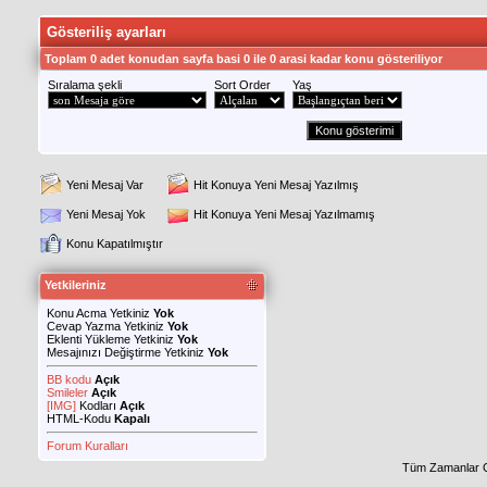
Gösteriliş ayarları
Toplam 0 adet konudan sayfa basi 0 ile 0 arasi kadar konu gösteriliyor
Sıralama şekli
Sort Order
Yaş
Yeni Mesaj Var
Hit Konuya Yeni Mesaj Yazılmış
Yeni Mesaj Yok
Hit Konuya Yeni Mesaj Yazılmamış
Konu Kapatılmıştır
Yetkileriniz
Konu Acma Yetkiniz
Yok
Cevap Yazma Yetkiniz
Yok
Eklenti Yükleme Yetkiniz
Yok
Mesajınızı Değiştirme Yetkiniz
Yok
BB kodu
Açık
Smileler
Açık
[IMG]
Kodları
Açık
HTML-Kodu
Kapalı
Forum Kuralları
Tüm Zamanlar 