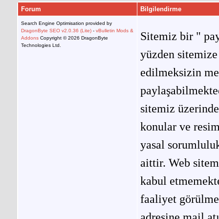
Forum
Bilgilendirme
Search Engine Optimisation provided by
DragonByte SEO v2.0.36 (Lite)
-
vBulletin Mods &
Sitemiz bir " pay
Addons
Copyright © 2026 DragonByte
Technologies Ltd.
yüzden sitemize 
edilmeksizin me
paylaşabilmekted
sitemiz üzerinde
konular ve resi
yasal sorumluluk
aittir. Web site
kabul etmemekted
faaliyet görülm
adresine mail at