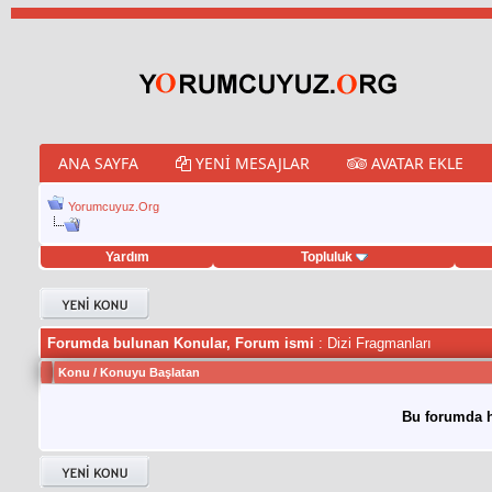
ANA SAYFA
YENI MESAJLAR
AVATAR EKLE
Yorumcuyuz.Org
Yardım
Topluluk
weet hilesi
Forumda bulunan Konular, Forum ismi
: Dizi Fragmanları
Konu
/
Konuyu Başlatan
Bu forumda h