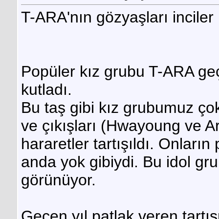
T-ARA'nın gözyaşları inciler 
Popüler kız grubu T-ARA geç
kutladı.
Bu taş gibi kız grubumuz çok 
ve çıkışları (Hwayoung ve 
hararetler tartışıldı. Onların 
anda yok gibiydi. Bu idol grupl
görünüyor.
Geçen yıl patlak veren tart