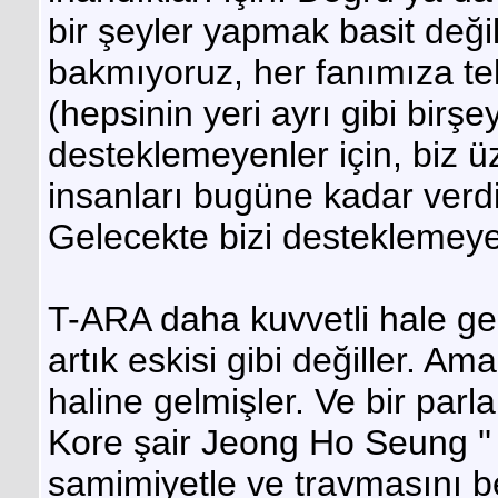
bir şeyler yapmak basit değil
bakmıyoruz, her fanımıza tek 
(hepsinin yeri ayrı gibi birş
desteklemeyenler için, biz ü
insanları bugüne kadar verdi
Gelecekte bizi desteklemeye
T-ARA daha kuvvetli hale gelm
artık eskisi gibi değiller. Am
haline gelmişler. Ve bir parla
Kore şair Jeong Ho Seung ''
samimiyetle ve travmasını b