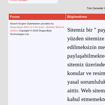
Forum Kuralları
Tüm Zamanlar 
Forum
Bilgilendirme
Search Engine Optimisation provided by
DragonByte SEO v2.0.36 (Lite)
-
vBulletin Mods &
Sitemiz bir " pay
Addons
Copyright © 2026 DragonByte
Technologies Ltd.
yüzden sitemize 
edilmeksizin me
paylaşabilmekted
sitemiz üzerinde
konular ve resi
yasal sorumluluk
aittir. Web site
kabul etmemekted