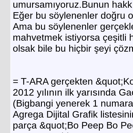
umursamıyoruz.Bunun hakkı
Eğer bu söylenenler doğru ol
Ama bu söylenenler gerçekler
mahvetmek istiyorsa çeşitli 
olsak bile bu hiçbir şeyi çöz
= T-ARA gerçekten &quot;Kore
2012 yılının ilk yarısında Ga
(Bigbangi yenerek 1 numara o
Agrega Dijital Grafik listesi
parça &quot;Bo Peep Bo Peep