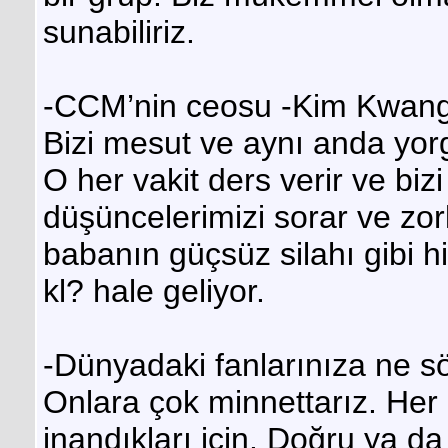
sunabiliriz.
-CCM’nin ceosu -Kim Kwang
Bizi mesut ve aynı anda yorgu
O her vakit ders verir ve bi
düşüncelerimizi sorar ve zor
babanın güçsüz silahı gibi h
kl? hale geliyor.
-Dünyadaki fanlarınıza ne sö
Onlara çok minnettarız. Her n
inandıkları için. Doğru ya d