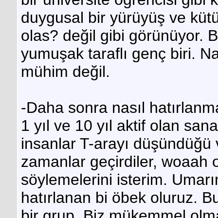
duygusal bir yürüyüş ve kü
olas? değil gibi görünüyor. B
yumuşak taraflı genç biri. Na
mühim değil.
-Daha sonra nasıl hatırlanma
1 yıl ve 10 yıl aktif olan san
insanlar T-arayı düşündüğü v
zamanlar geçirdiler, woaah o
söylemelerini isterim. Umarım
hatırlanan bi öbek oluruz. Bu
bir grup. Biz mükemmel olma