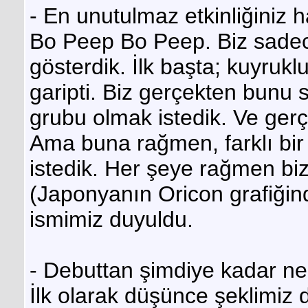
- En unutulmaz etkinliğiniz h
Bo Peep Bo Peep. Biz sadece 
gösterdik. İlk başta; kuyrukl
garipti. Biz gerçekten bunu 
grubu olmak istedik. Ve ge
Ama buna rağmen, farklı bi
istedik. Her şeye rağmen bizim
(Japonyanın Oricon grafiğin
ismimiz duyuldu.
- Debuttan şimdiye kadar nel
İlk olarak düşünce şeklimiz 