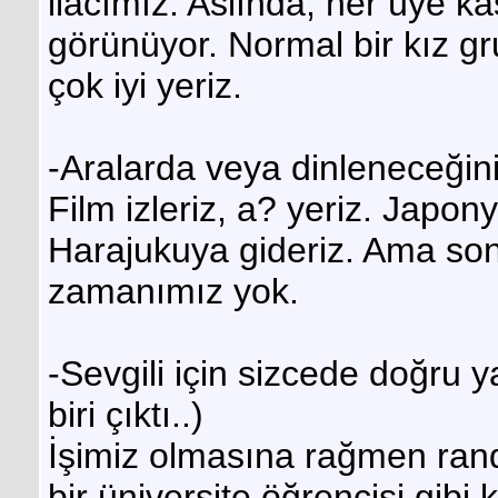
ilacımız. Aslında, her üye ka
görünüyor. Normal bir kız g
çok iyi yeriz.
-Aralarda veya dinleneceğini
Film izleriz, a? yeriz. Jap
Harajukuya gideriz. Ama so
zamanımız yok.
-Sevgili için sizcede doğru 
biri çıktı..)
İşimiz olmasına rağmen ran
bir üniversite öğrencisi gibi