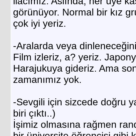
ilacımız. Aslında, her üye ka
görünüyor. Normal bir kız g
çok iyi yeriz.
-Aralarda veya dinleneceğini
Film izleriz, a? yeriz. Jap
Harajukuya gideriz. Ama so
zamanımız yok.
-Sevgili için sizcede doğru 
biri çıktı..)
İşimiz olmasına rağmen ran
bir üniversite öğrencisi gibi