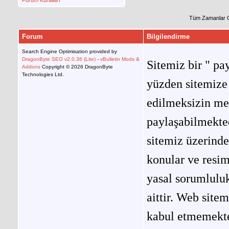
Forum Kuralları
Tüm Zamanlar 
Forum
Bilgilendirme
Search Engine Optimisation provided by
DragonByte SEO v2.0.36 (Lite)
-
vBulletin Mods &
Sitemiz bir " pay
Addons
Copyright © 2026 DragonByte
Technologies Ltd.
yüzden sitemize 
edilmeksizin me
paylaşabilmekted
sitemiz üzerinde
konular ve resi
yasal sorumluluk
aittir. Web site
kabul etmemekted