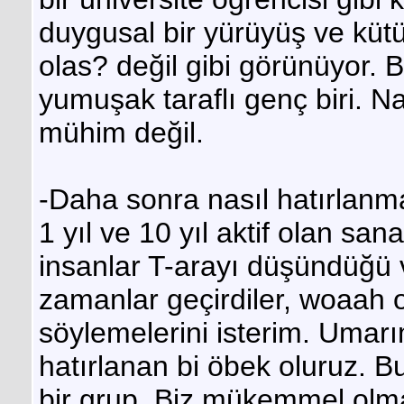
duygusal bir yürüyüş ve kü
olas? değil gibi görünüyor. B
yumuşak taraflı genç biri. Na
mühim değil.
-Daha sonra nasıl hatırlanma
1 yıl ve 10 yıl aktif olan san
insanlar T-arayı düşündüğü v
zamanlar geçirdiler, woaah o
söylemelerini isterim. Umarım
hatırlanan bi öbek oluruz. Bu
bir grup. Biz mükemmel olma