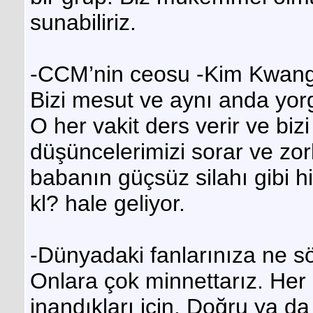
sunabiliriz.
-CCM’nin ceosu -Kim Kwang
Bizi mesut ve aynı anda yorgu
O her vakit ders verir ve bi
düşüncelerimizi sorar ve zor
babanın güçsüz silahı gibi h
kl? hale geliyor.
-Dünyadaki fanlarınıza ne sö
Onlara çok minnettarız. Her n
inandıkları için. Doğru ya d