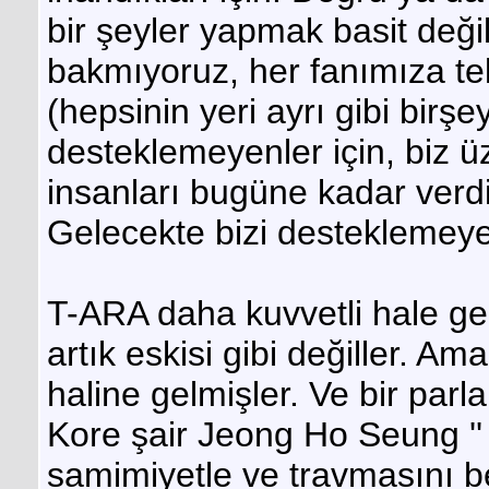
bir şeyler yapmak basit değil
bakmıyoruz, her fanımıza tek 
(hepsinin yeri ayrı gibi birş
desteklemeyenler için, biz ü
insanları bugüne kadar verdi
Gelecekte bizi desteklemeye
T-ARA daha kuvvetli hale gelm
artık eskisi gibi değiller. Am
haline gelmişler. Ve bir parla
Kore şair Jeong Ho Seung ''
samimiyetle ve travmasını b