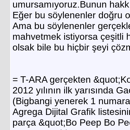
umursamıyoruz.Bunun hakkı
Eğer bu söylenenler doğru ol
Ama bu söylenenler gerçekler
mahvetmek istiyorsa çeşitli 
olsak bile bu hiçbir şeyi çöz
= T-ARA gerçekten &quot;Kore
2012 yılının ilk yarısında Ga
(Bigbangi yenerek 1 numara o
Agrega Dijital Grafik listesi
parça &quot;Bo Peep Bo Peep