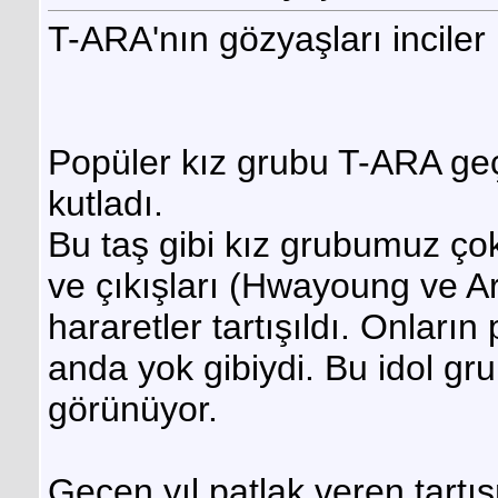
T-ARA'nın gözyaşları inciler 
Popüler kız grubu T-ARA geç
kutladı.
Bu taş gibi kız grubumuz çok 
ve çıkışları (Hwayoung ve 
hararetler tartışıldı. Onların 
anda yok gibiydi. Bu idol grupl
görünüyor.
Geçen yıl patlak veren tart