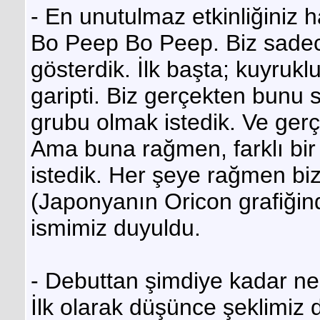
- En unutulmaz etkinliğiniz h
Bo Peep Bo Peep. Biz sadece 
gösterdik. İlk başta; kuyrukl
garipti. Biz gerçekten bunu 
grubu olmak istedik. Ve ge
Ama buna rağmen, farklı bi
istedik. Her şeye rağmen bizim
(Japonyanın Oricon grafiğin
ismimiz duyuldu.
- Debuttan şimdiye kadar nel
İlk olarak düşünce şeklimiz 