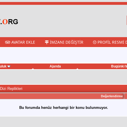
AVATAR EKLE
İMZANI DEĞIŞTIR
PROFIL RESMI 
uluk
Ajanda
Bugünki M
Dizi Replikleri
Değerlendirme
Bu forumda henüz herhangi bir konu bulunmuyor.