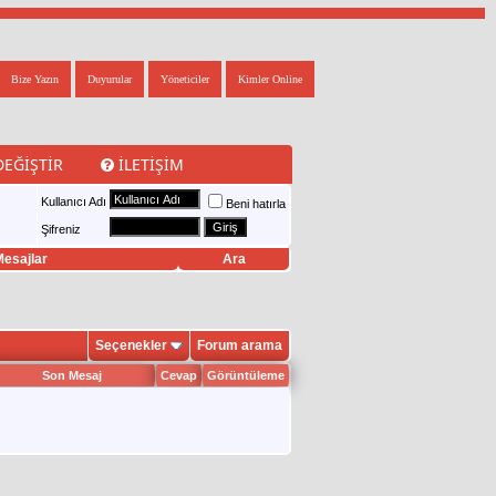
Bize Yazın
Duyurular
Yöneticiler
Kimler Online
DEĞIŞTIR
İLETIŞIM
Kullanıcı Adı
Beni hatırla
Şifreniz
esajlar
Ara
Seçenekler
Forum arama
Son Mesaj
Cevap
Görüntüleme