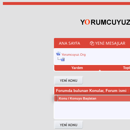
ANA SAYFA
YENI MESAJLAR
Yorumcuyuz.Org
Yardım
Topl
porno izle
twitter retweet hilesi
Forumda bulunan Konular, Forum ismi
: 
Konu
/
Konuyu Başlatan