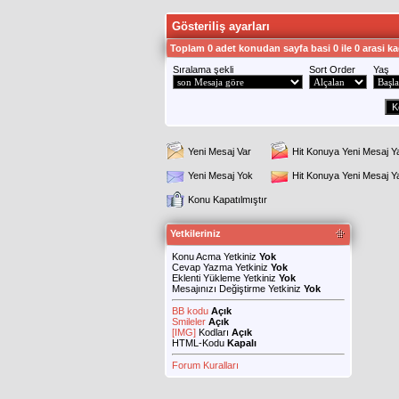
Gösteriliş ayarları
Toplam 0 adet konudan sayfa basi 0 ile 0 arasi ka
Sıralama şekli
Sort Order
Yaş
Yeni Mesaj Var
Hit Konuya Yeni Mesaj Y
Yeni Mesaj Yok
Hit Konuya Yeni Mesaj 
Konu Kapatılmıştır
Yetkileriniz
Konu Acma Yetkiniz
Yok
Cevap Yazma Yetkiniz
Yok
Eklenti Yükleme Yetkiniz
Yok
Mesajınızı Değiştirme Yetkiniz
Yok
BB kodu
Açık
Smileler
Açık
[IMG]
Kodları
Açık
HTML-Kodu
Kapalı
Forum Kuralları