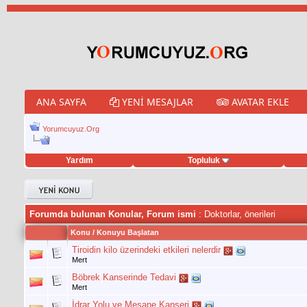
ANA SAYFA
YENI MESAJLAR
AVATAR EKLE
Yorumcuyuz.Org
Yardım
Topluluk
weet hilesi
Forumda bulunan Konular, Forum ismi
: Doktorlar, önerileri
Konu
/
Konuyu Başlatan
Tiroidin kilo üzerindeki etkileri nelerdir
Mert
Böbrek Kanserinde Tedavi
Mert
İdrar Yolu ve Mesane Kanseri