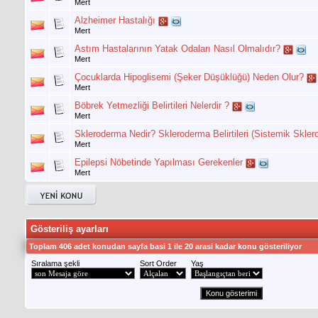
Mert
Alzheimer Hastalığı
Mert
Astım Hastalarının Yatak Odaları Nasıl Olmalıdır?
Mert
Çocuklarda Hipoglisemi (Şeker Düşüklüğü) Neden Olur?
Mert
Böbrek Yetmezliği Belirtileri Nelerdir ?
Mert
Skleroderma Nedir? Skleroderma Belirtileri (Sistemik Sklero
Mert
Epilepsi Nöbetinde Yapılması Gerekenler
Mert
Gösteriliş ayarları
Toplam 406 adet konudan sayfa basi 1 ile 20 arasi kadar konu gösteriliyor
Sıralama şekli
Sort Order
Yaş