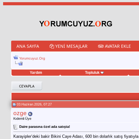
ANA SAYFA
YENI MESAJLAR
AVATAR EKLE
Yorumcuyuz.Org
Yardım
Topluluk
weet hilesi
03.Haziran.2026, 07:27
ozge
Kıdemli Üye
Daire parasına özel ada satışta!
Karayipler’deki bakir Bikini Caye Adası, 600 bin dolarlık satış fiyatıyla