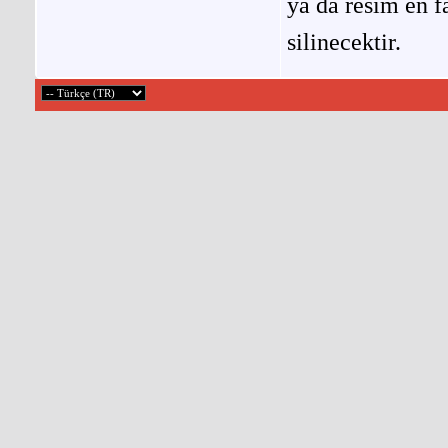
ya da resim en f
silinecektir.