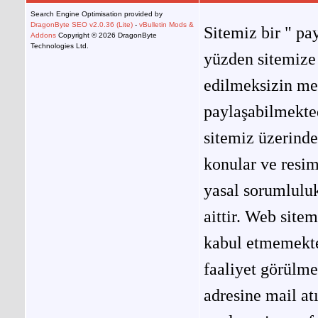
Search Engine Optimisation provided by
DragonByte SEO v2.0.36 (Lite)
-
vBulletin Mods &
Sitemiz bir " pay
Addons
Copyright © 2026 DragonByte
Technologies Ltd.
yüzden sitemize 
edilmeksizin me
paylaşabilmekted
sitemiz üzerinde
konular ve resi
yasal sorumluluk
aittir. Web site
kabul etmemekted
faaliyet görülm
adresine mail at