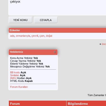
çekiyor.
Etiketler
ada
,
ormanlarıyla
,
çevrili
,
çam
,
doğal
«
önc
Yetkileriniz
Konu Acma Yetkiniz
Yok
Cevap Yazma Yetkiniz
Yok
Eklenti Yükleme Yetkiniz
Yok
Mesajınızı Değiştirme Yetkiniz
Yok
BB kodu
Açık
Smileler
Açık
[IMG]
Kodları
Açık
HTML-Kodu
Kapalı
Forum Kuralları
Tüm Zamanlar 
Forum
Bilgilendirme