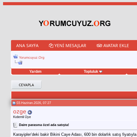
ANA SAYFA
YENI MESAJLAR
AVATAR EKLE
Yorumcuyuz.Org
Yardım
Topluluk
et hilesi
03.Haziran.2026, 07:27
ozge
Kıdemli Üye
Daire parasına özel ada satışta!
Karayipler’deki bakir Bikini Caye Adası, 600 bin dolarlık satış fiyatıyla