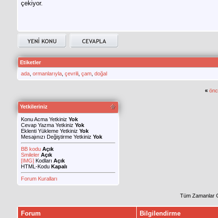
çekiyor.
Etiketler
ada
,
ormanlarıyla
,
çevrili
,
çam
,
doğal
«
önc
Yetkileriniz
Konu Acma Yetkiniz
Yok
Cevap Yazma Yetkiniz
Yok
Eklenti Yükleme Yetkiniz
Yok
Mesajınızı Değiştirme Yetkiniz
Yok
BB kodu
Açık
Smileler
Açık
[IMG]
Kodları
Açık
HTML-Kodu
Kapalı
Forum Kuralları
Tüm Zamanlar 
Forum
Bilgilendirme