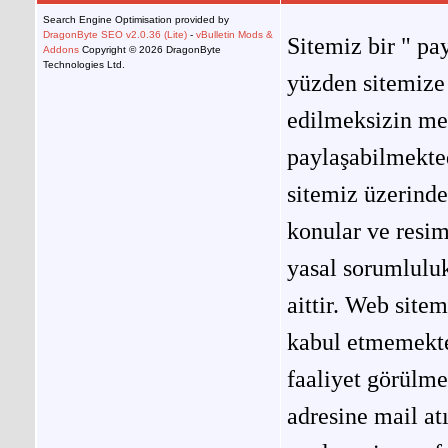
Search Engine Optimisation provided by
DragonByte SEO v2.0.36 (Lite)
-
vBulletin Mods &
Sitemiz bir " pay
Addons
Copyright © 2026 DragonByte
Technologies Ltd.
yüzden sitemize 
edilmeksizin me
paylaşabilmekted
sitemiz üzerinde
konular ve resi
yasal sorumluluk
aittir. Web site
kabul etmemekted
faaliyet görülm
adresine mail at