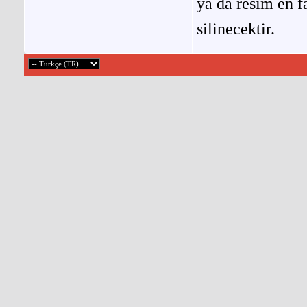
ya da resim en f
silinecektir.