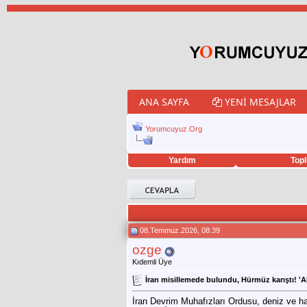
ANA SAYFA
YENI MESAJLAR
Yorumcuyuz.Org
Yardım
Topl
porno izle
twitter retweet hilesi
08.Temmuz.2026, 08:39
ozge
Kıdemli Üye
İran misillemede bulundu, Hürmüz karıştı! 'A
İran Devrim Muhafızları Ordusu, deniz ve ha