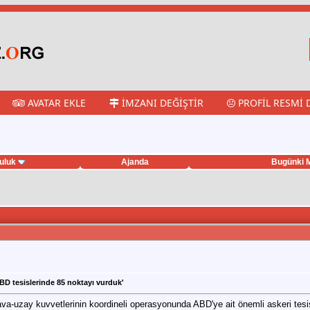
AVATAR EKLE
İMZANI DEĞIŞTIR
PROFIL RESMI 
uluk
Ajanda
Bugünki M
BD tesislerinde 85 noktayı vurduk'
va-uzay kuvvetlerinin koordineli operasyonunda ABD'ye ait önemli askeri tesis