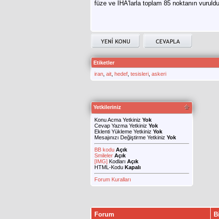
füze ve İHA'larla toplam 85 noktanın vurulduğ
Etiketler
iran
,
ait
,
hedef
,
tesisleri
,
askeri
Yetkileriniz
Konu Acma Yetkiniz
Yok
Cevap Yazma Yetkiniz
Yok
Eklenti Yükleme Yetkiniz
Yok
Mesajınızı Değiştirme Yetkiniz
Yok
BB kodu
Açık
Smileler
Açık
[IMG]
Kodları
Açık
HTML-Kodu
Kapalı
Forum Kuralları
Forum
B