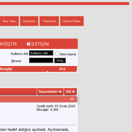
Bize Yazın
Duyurular
Yöneticiler
Kimler Online
DEĞIŞTIR
İLETIŞIM
Kullanıcı Adı
Beni hatırla
Şifreniz
esajlar
Ara
Seçenekler
Stil
#
1
Üyelik tarihi: 07.Ocak.2019
Mesajlar: 6,365
leri hedef aldığını açıkladı. Açıklamada,