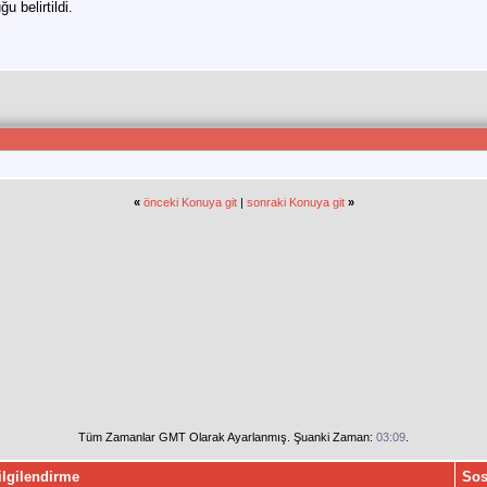
u belirtildi.
«
önceki Konuya git
|
sonraki Konuya git
»
Tüm Zamanlar GMT Olarak Ayarlanmış. Şuanki Zaman:
03:09
.
ilgilendirme
Sos