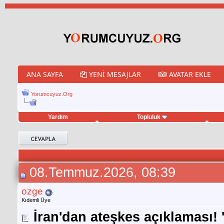
ANA SAYFA
YENI MESAJLAR
AVATAR EKLE
Yorumcuyuz.Org
Yardım
Topluluk
porno izle
twitter retweet hilesi
08.Temmuz.2026, 08:39
ozge
Kıdemli Üye
İran'dan ateşkes açıklaması! '