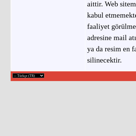
aittir. Web site
kabul etmemekted
faaliyet görülm
adresine mail at
ya da resim en f
silinecektir.