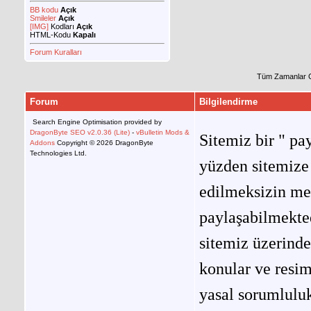
BB kodu
Açık
Smileler
Açık
[IMG]
Kodları
Açık
HTML-Kodu
Kapalı
Forum Kuralları
Tüm Zamanlar 
Forum
Bilgilendirme
Search Engine Optimisation provided by
DragonByte SEO v2.0.36 (Lite)
-
vBulletin Mods &
Sitemiz bir " pay
Addons
Copyright © 2026 DragonByte
Technologies Ltd.
yüzden sitemize 
edilmeksizin me
paylaşabilmekted
sitemiz üzerinde
konular ve resi
yasal sorumluluk