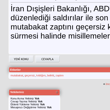
İran Dışişleri Bakanlığı, AB
düzenlediği saldırılar ile so
mutabakat zaptını geçersiz kıl
sürmesi halinde misillemele
Etiketler
mutabakat
,
geçersiz
,
kıldığını
,
belirtti
,
zaptını
«
önc
Yetkileriniz
Konu Acma Yetkiniz
Yok
Cevap Yazma Yetkiniz
Yok
Eklenti Yükleme Yetkiniz
Yok
Mesajınızı Değiştirme Yetkiniz
Yok