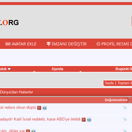
AVATAR EKLE
İMZANI DEĞIŞTIR
PROFIL RESMI 
uluk
Ajanda
Bugünki M
Sayfa 1 Toplam 
 Dünya'dan Haberler
Değerlendirme
bir nebze olsun düştü
ydı! Katil İsrail reddetti, karar ABD’ye iletildi
ktı, ölüler var