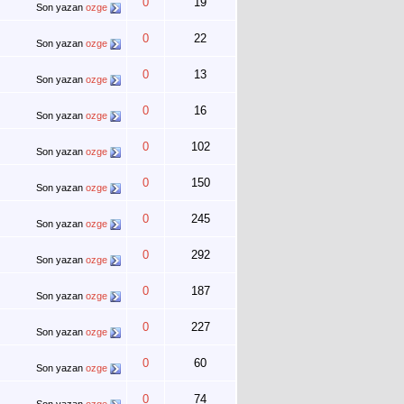
0
19
Son yazan
ozge
0
22
Son yazan
ozge
0
13
Son yazan
ozge
0
16
Son yazan
ozge
0
102
Son yazan
ozge
0
150
Son yazan
ozge
0
245
Son yazan
ozge
0
292
Son yazan
ozge
0
187
Son yazan
ozge
0
227
Son yazan
ozge
0
60
Son yazan
ozge
0
74