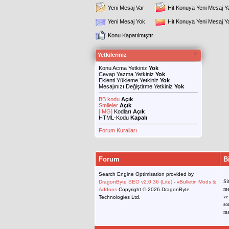
Yeni Mesaj Var
Hit Konuya Yeni Mesaj Y
Yeni Mesaj Yok
Hit Konuya Yeni Mesaj 
Konu Kapatılmıştır
Yetkileriniz
Konu Acma Yetkiniz
Yok
Cevap Yazma Yetkiniz
Yok
Eklenti Yükleme Yetkiniz
Yok
Mesajınızı Değiştirme Yetkiniz
Yok
BB kodu
Açık
Smileler
Açık
[IMG]
Kodları
Açık
HTML-Kodu
Kapalı
Forum Kuralları
Forum
B
Search Engine Optimisation provided by
Si
DragonByte SEO v2.0.36 (Lite)
-
vBulletin Mods &
me
Addons
Copyright © 2026 DragonByte
ve
Technologies Ltd.
so
ma