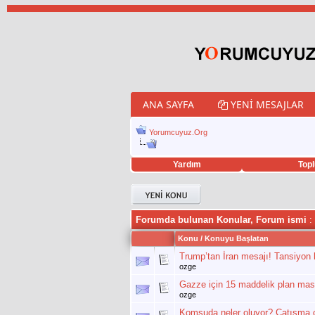
ANA SAYFA
YENI MESAJLAR
Yorumcuyuz.Org
Yardım
Topl
porno izle
twitter retweet hilesi
Forumda bulunan Konular, Forum ismi
:
Konu
/
Konuyu Başlatan
Trump’tan İran mesajı! Tansiyon 
ozge
Gazze için 15 maddelik plan masada
ozge
Komşuda neler oluyor? Çatışma çı