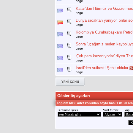
ozge
Katar’dan Hürmüz ve Gazze mesajı:
ozge
Dünya sıcaktan yanıyor, onlar s
ozge
Kolombiya Cumhurbaşkanı Petro'd
ozge
Sonra 'uçağımız neden kayboluyor
ozge
'Çok para kazanıyorlar' diyen Tru
ozge
İsrail'den suikast! Şehit oldular
ozge
Gösteriliş ayarları
Toplam 6059 adet konudan sayfa basi 1 ile 20 ara
Sıralama şekli
Sort Order
Yaş