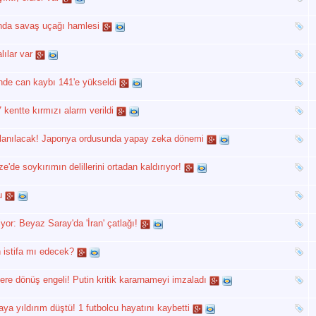
şında savaş uçağı hamlesi
lılar var
inde can kaybı 141'e yükseldi
kentte kırmızı alarm verildi
llanılacak! Japonya ordusunda yapay zeka dönemi
e'de soykırımın delillerini ortadan kaldırıyor!
u
eşiyor: Beyaz Saray'da 'İran' çatlağı!
n istifa mı edecek?
ere dönüş engeli! Putin kritik kararnameyi imzaladı
a yıldırım düştü! 1 futbolcu hayatını kaybetti