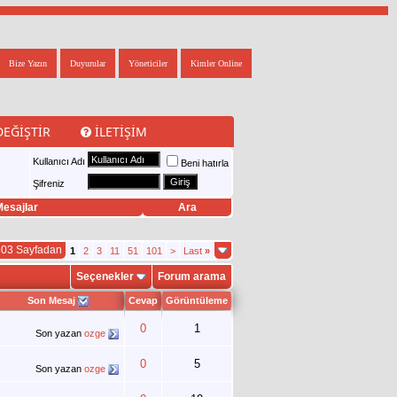
Bize Yazın
Duyurular
Yöneticiler
Kimler Online
DEĞIŞTIR
İLETIŞIM
Kullanıcı Adı
Beni hatırla
Şifreniz
esajlar
Ara
303 Sayfadan
1
2
3
11
51
101
>
Last
»
Seçenekler
Forum arama
Son Mesaj
Cevap
Görüntüleme
0
1
Son yazan
ozge
0
5
Son yazan
ozge