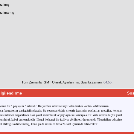
azılmış
Yazılmamış
Tüm Zamanlar GMT Olarak Ayarlanmış. Şuanki Zaman:
04:55
.
ilgilendirme
Sos
temiz bir " paylaşım " sitesidir. Bu yüzden sitemize kayıt olan herkes kontrol edilmeksizin
saj/konu/resim paylaşabilmektedir. Bu sebepten ötürü, sitemiz üzerinden paylaşılan mesajlar, konular
 resimlerden doğabilecek olan yasal sorumluluklar paylaşan kullanıcıya aittir. Web sitemiz hiçbir yasal
rumluluk kabul etmemektedir. Illegal herhangi bir faaliyet görülmesi durumunda Yöneticilere adresine
il atıldığı taktirde mesaj, konu ya da resim en fazla 24 saat içerisinde silinecektir.