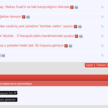
 Herkes İsrail’in ne halt karıştırdığının farkında
oğuktan donuyor
an seçilmiş yeni yönetime "bombalı saldırı" uyarısı
' diyorlar... O havayolu pilotu havalimanında uyuştur
mp o şirketleri hedef aldı: Bu hoşuma gitmiyor
Sayfa 1 Toplam 
si kadar konu gösteriliyor