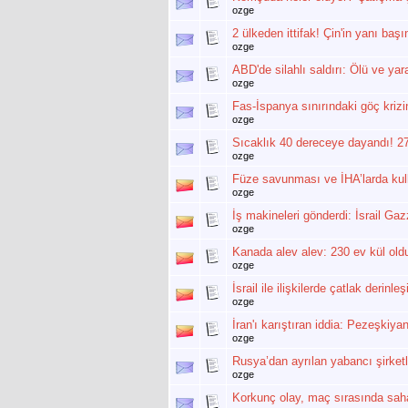
ozge
2 ülkeden ittifak! Çin'in yanı ba
ozge
ABD'de silahlı saldırı: Ölü ve yara
ozge
Fas-İspanya sınırındaki göç kriz
ozge
Sıcaklık 40 dereceye dayandı! 27 
ozge
Füze savunması ve İHA’larda ku
ozge
İş makineleri gönderdi: İsrail Gazz
ozge
Kanada alev alev: 230 ev kül old
ozge
İsrail ile ilişkilerde çatlak derinl
ozge
İran'ı karıştıran iddia: Pezeşkiya
ozge
Rusya’dan ayrılan yabancı şirketl
ozge
Korkunç olay, maç sırasında sahay