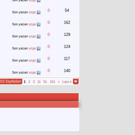
Son yazan
ozge
0
54
Son yazan
ozge
0
162
Son yazan
ozge
0
129
Son yazan
ozge
0
124
Son yazan
ozge
0
117
Son yazan
ozge
0
140
Son yazan
ozge
303 Sayfadan
1
2
3
11
51
101
>
Last
»