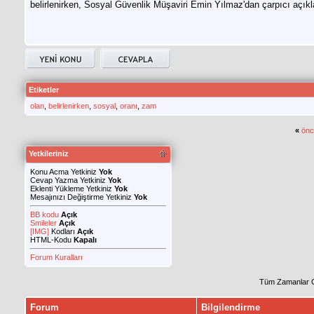
belirlenirken, Sosyal Güvenlik Müşaviri Emin Yılmaz'dan çarpıcı açıkl
Etiketler
olan
,
belirlenirken
,
sosyal
,
oranı
,
zam
«
önc
Yetkileriniz
Konu Acma Yetkiniz
Yok
Cevap Yazma Yetkiniz
Yok
Eklenti Yükleme Yetkiniz
Yok
Mesajınızı Değiştirme Yetkiniz
Yok
BB kodu
Açık
Smileler
Açık
[IMG]
Kodları
Açık
HTML-Kodu
Kapalı
Forum Kuralları
Tüm Zamanlar 
Forum
Bilgilendirme