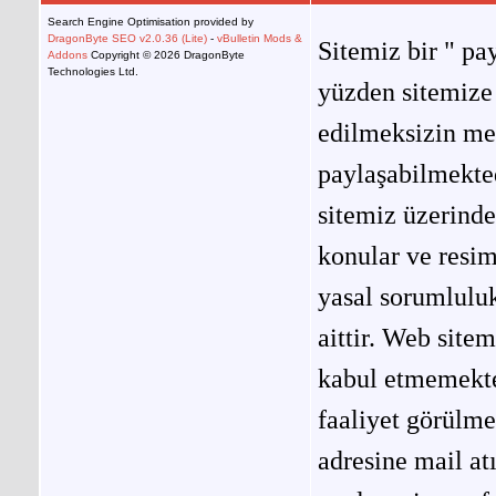
Search Engine Optimisation provided by
DragonByte SEO v2.0.36 (Lite)
-
vBulletin Mods &
Sitemiz bir " pay
Addons
Copyright © 2026 DragonByte
Technologies Ltd.
yüzden sitemize 
edilmeksizin me
paylaşabilmekted
sitemiz üzerinde
konular ve resi
yasal sorumluluk
aittir. Web site
kabul etmemekted
faaliyet görülm
adresine mail at