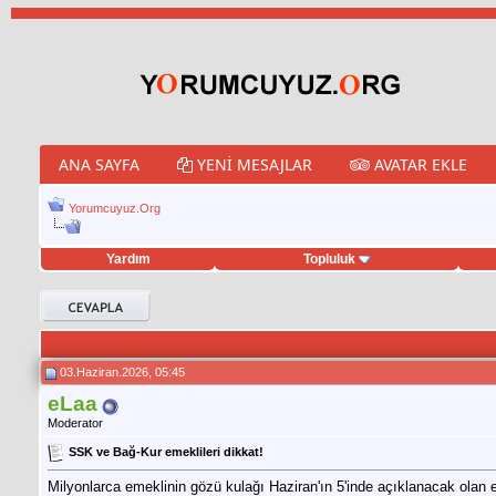
ANA SAYFA
YENI MESAJLAR
AVATAR EKLE
Yorumcuyuz.Org
Yardım
Topluluk
t hilesi
03.Haziran.2026, 05:45
eLaa
Moderator
SSK ve Bağ-Kur emeklileri dikkat!
Milyonlarca emeklinin gözü kulağı Haziran'ın 5'inde açıklanacak olan 