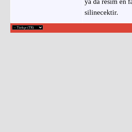
ya da resim en f
silinecektir.