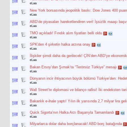
eLaa
New York borsasında jeopolitik baskı: Dow Jones 400 puand
eLaa
ABD’de piyasaları hareketlendiren veri! İşsizlik maaşı başv
eLaa
TMO açıkladı! Fındık alım fiyatları belli oldu
eLaa
SPK'den 4 şirketin halka arzına onay
eLaa
İlişkiler şimdi daha da gerilecek! ÇİN’den ABD’ye ekonomik
eLaa
Bakan Ersoy’dan Şırnak’ta “Terörsüz Türkiye” mesajı
eLaa
Dünyanın incir ihtiyacının büyük bölümü Türkiye’den: Hedef
eLaa
Wall Street’te diplomasi ve bilanço rallisi! İki endeksten tar
eLaa
Bakanlık e-ihale yaptı! Yılın ilk yarısında 2,7 milyar lira geli
eLaa
Quick Sigorta’nın Halka Arzı Başarıyla Tamamlandı
eLaa
Milyarlarca dolar daha borçlanacak! ABD borç batağında