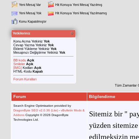
Yeni Mesaj Var
Hit Konuya Yeni Mesaj Yazılmış
Yeni Mesaj Yok
Hit Konuya Yeni Mesaj Yazılmamış
Konu Kapatılmıştır
Yetkileriniz
Konu Acma Yetkiniz
Yok
Cevap Yazma Yetkiniz
Yok
Eklenti Yükleme Yetkiniz
Yok
Mesajınızı Değiştirme Yetkiniz
Yok
BB kodu
Açık
Smileler
Açık
[IMG]
Kodları
Açık
HTML-Kodu
Kapalı
Forum Kuralları
Tüm Zamanlar 
Forum
Bilgilendirme
Search Engine Optimisation provided by
DragonByte SEO v2.0.36 (Lite)
-
vBulletin Mods &
Sitemiz bir " pay
Addons
Copyright © 2026 DragonByte
Technologies Ltd.
yüzden sitemize 
edilmeksizin me