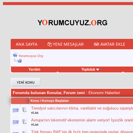
ANA SAYFA
YENI MESAJLAR
AVATAR EKLE
Yorumcuyuz.Org
Yardım
Topluluk
eet hilesi
Forumda bulunan Konular, Forum ismi
: Ekonomi Haberleri
Konu
/
Konuyu Başlatan
Trendyol satıcılarının klima, vantilatör ve soğutucu siparişler
eLaa
Avrupa’nın lokomotif ekonomisi alarm veriyor! İşsizlik oranl
eLaa
Türk firması BAE’nin ilk hızlı tren projesinde rayları döşey