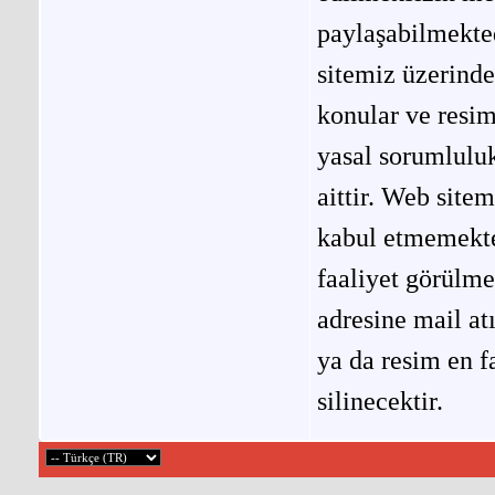
paylaşabilmekted
sitemiz üzerinde
konular ve resi
yasal sorumluluk
aittir. Web site
kabul etmemekted
faaliyet görülm
adresine mail at
ya da resim en f
silinecektir.