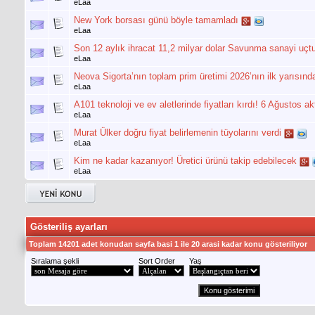
eLaa
New York borsası günü böyle tamamladı
eLaa
Son 12 aylık ihracat 11,2 milyar dolar Savunma sanayi uçt
eLaa
Neova Sigorta’nın toplam prim üretimi 2026’nın ilk yarısında
eLaa
A101 teknoloji ve ev aletlerinde fiyatları kırdı! 6 Ağustos akt
eLaa
Murat Ülker doğru fiyat belirlemenin tüyolarını verdi
eLaa
Kim ne kadar kazanıyor! Üretici ürünü takip edebilecek
eLaa
Gösteriliş ayarları
Toplam 14201 adet konudan sayfa basi 1 ile 20 arasi kadar konu gösteriliyor
Sıralama şekli
Sort Order
Yaş