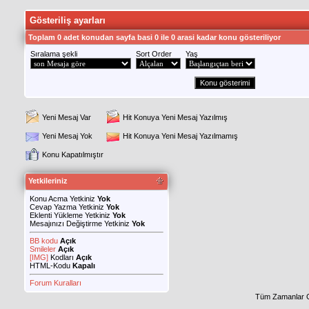
Gösteriliş ayarları
Toplam 0 adet konudan sayfa basi 0 ile 0 arasi kadar konu gösteriliyor
Sıralama şekli
Sort Order
Yaş
Yeni Mesaj Var
Hit Konuya Yeni Mesaj Yazılmış
Yeni Mesaj Yok
Hit Konuya Yeni Mesaj Yazılmamış
Konu Kapatılmıştır
Yetkileriniz
Konu Acma Yetkiniz
Yok
Cevap Yazma Yetkiniz
Yok
Eklenti Yükleme Yetkiniz
Yok
Mesajınızı Değiştirme Yetkiniz
Yok
BB kodu
Açık
Smileler
Açık
[IMG]
Kodları
Açık
HTML-Kodu
Kapalı
Forum Kuralları
Tüm Zamanlar 