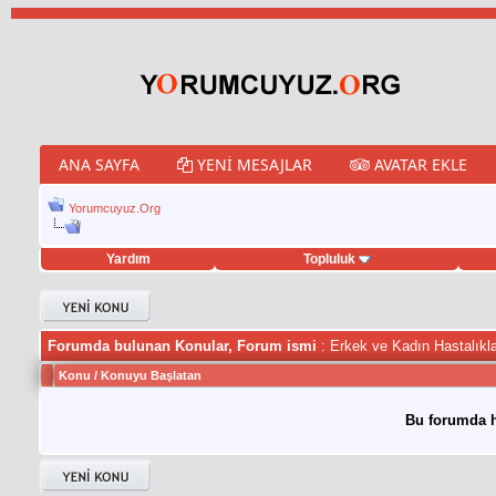
ANA SAYFA
YENI MESAJLAR
AVATAR EKLE
Yorumcuyuz.Org
Yardım
Topluluk
eet hilesi
Forumda bulunan Konular, Forum ismi
: Erkek ve Kadın Hastalıkla
Konu
/
Konuyu Başlatan
Bu forumda h