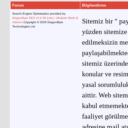
Forum
Bilgilendirme
Search Engine Optimisation provided by
DragonByte SEO v2.0.36 (Lite)
-
vBulletin Mods &
Sitemiz bir " pay
Addons
Copyright © 2026 DragonByte
Technologies Ltd.
yüzden sitemize 
edilmeksizin me
paylaşabilmekted
sitemiz üzerinde
konular ve resi
yasal sorumluluk
aittir. Web site
kabul etmemekted
faaliyet görülm
adresine mail at